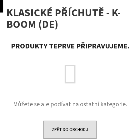
K
pní
Menu
KLASICKÉ PŘÍCHUTĚ - K-
o
Přejít
Zpět
Zpět
na
š
BOOM (DE)
obsah
í
C
k
o
PRODUKTY TEPRVE PŘIPRAVUJEME.
p
o
t
ř
e
b
u
Můžete se ale podívat na ostatní kategorie.
j
e
t
e
ZPĚT DO OBCHODU
n