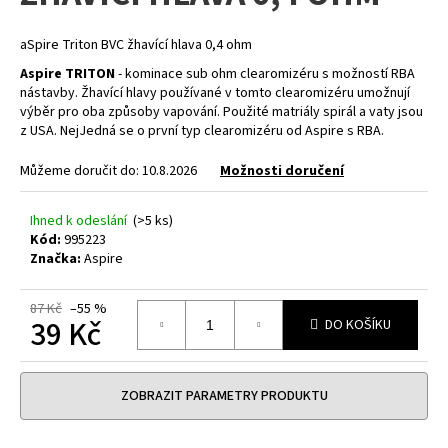
z
a
5
hvězdiček.
j
aSpire Triton BVC žhavící hlava 0,4 ohm
í
Aspire TRITON
- kominace sub ohm clearomizéru s možností RBA
nástavby. Žhavící hlavy používané v tomto clearomizéru umožnují
t
výběr pro oba způsoby vapování. Použité matriály spirál a vaty jsou
?
z USA. NejJedná se o první typ clearomizéru od Aspire s RBA.
Můžeme doručit do:
10.8.2026
Možnosti doručení
Ihned k odeslání
(>5 ks)
HLEDAT
Kód:
995223
Značka:
Aspire
87 Kč
–55 %
D
39 Kč
DO KOŠÍKU
o
Měrná
p
cena:
o
ZOBRAZIT PARAMETRY PRODUKTU
r
u