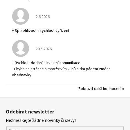
Hodnocení obchodu je 5 z 5 hvězdiček.
2.6.2026
+ Spolehlivost a rychlost vyřízení
Hodnocení obchodu je 5 z 5 hvězdiček.
20.5.2026
+ Rychlost dodání a kvalitní komunikace
- Chyba na stránce s množstvím kusů a tím pádem změna
obednavky
Zobrazit další hodnocení
Z
á
Odebírat newsletter
p
Nezmeškejte žádné novinky či slevy!
a