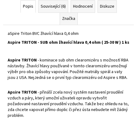
č
Popis
Související (6)
Hodnocení
Diskuze
u
j
Značka
e
m
e
aSpire Triton BVC žhavící hlava 0,4 ohm
Aspire TRITON - SUB ohm žhavící hlava 0,4 ohm ( 25-30 W ) 1 ks
DEKANG
MENTOL
Aspire TRITON
- kominace sub ohm clearomizéru s možností RBA
10ML
nástavby. Žhavící hlavy používané v tomto clearomizéru umožnují
6MG
výběr pro oba způsoby vapování. Použité matriály spirál a vaty
159
jsou z USA. NejJedná se o první typ clearomizéru od Aspire s RBA.
Kč
Původně:
195
Apsire TRITON
- přináší zcela nový systém nastavení proudění
Kč
vzduch a páry, který umožní uživateli opravdu vytvořit
požadované nastavení proudění vzduchu. Takže bez ohledu na to,
zda chcete vapovat přímo doplic či přez ústa nebudete mít žádný
problém.