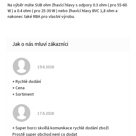
Na výběr máte SUB ohm žhavící hlavy s odpory 0.3 ohm ( pro 55-60
W ) a 0.4 ohm ( pro 25-30 W ) nebo žhavící hlavy BVC 1,8 ohm a
nakonec také RBA pro vlastní výrobu.
Hodnocení obchodu je 5 z 5 hvězdiček.
19.6.2026
+ Rychlé dodání
+ Cena
+ Sortiment
Hodnocení obchodu je 5 z 5 hvězdiček.
17.6.2026
+ Super borci skvělá komunikace rychlé dodání zboží
Prostě super obchod není co dodat