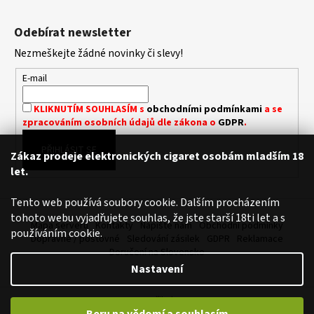
Z
a
á
Odebírat newsletter
j
p
í
Nezmeškejte žádné novinky či slevy!
a
t
t
E-mail
?
í
KLIKNUTÍM SOUHLASÍM s
obchodními podmínkami
a se
zpracováním osobních údajů dle zákona o
GDPR
.
PŘIHLÁSIT SE
Zákaz prodeje elektronických cigaret osobám mladším 18
HLEDAT
let.
Tento web používá soubory cookie. Dalším procházením
tohoto webu vyjadřujete souhlas, že jste starší 18ti let a s
D
Mapa serveru
Kontakty
Napište nám
Obchodní podmínky
používáním cookie.
o
Dopravné / poštovné
Sledování zásilek
GDPR
Reklamace
p
Doručení na Slovensko
o
Nastavení
r
u
Vytvořil Shoptet