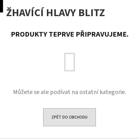
K
pní
Menu
ŽHAVÍCÍ HLAVY BLITZ
o
Přejít
Zpět
Zpět
na
š
obsah
í
C
PRODUKTY TEPRVE PŘIPRAVUJEME.
k
o
p
o
t
ř
e
b
Můžete se ale podívat na ostatní kategorie.
u
j
e
ZPĚT DO OBCHODU
t
e
n