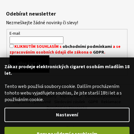
Z
a
á
Odebírat newsletter
j
p
í
Nezmeškejte žádné novinky či slevy!
a
t
t
E-mail
?
í
KLIKNUTÍM SOUHLASÍM s
obchodními podmínkami
a se
zpracováním osobních údajů dle zákona o
GDPR
.
PŘIHLÁSIT SE
Zákaz prodeje elektronických cigaret osobám mladším 18
HLEDAT
let.
Tento web používá soubory cookie. Dalším procházením
tohoto webu vyjadřujete souhlas, že jste starší 18ti let a s
D
Mapa serveru
Kontakty
Napište nám
Obchodní podmínky
používáním cookie.
o
Dopravné / poštovné
Sledování zásilek
GDPR
Reklamace
p
Doručení na Slovensko
o
Nastavení
r
u
Vytvořil Shoptet