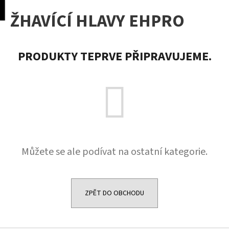
K
pní
Menu
ŽHAVÍCÍ HLAVY EHPRO
o
Přejít
Zpět
Zpět
na
š
obsah
í
C
PRODUKTY TEPRVE PŘIPRAVUJEME.
k
o
p
o
t
ř
e
b
Můžete se ale podívat na ostatní kategorie.
u
j
e
ZPĚT DO OBCHODU
t
e
n