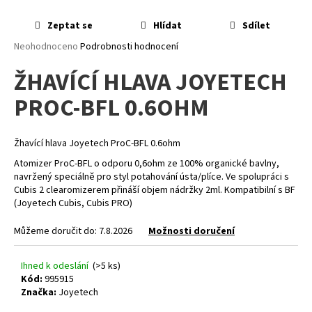
a
Zeptat se
Hlídat
Sdílet
j
Průměrné
Neohodnoceno
Podrobnosti hodnocení
í
hodnocení
t
ŽHAVÍCÍ HLAVA JOYETECH
produktu
?
je
PROC-BFL 0.6OHM
0,0
z
5
hvězdiček.
Žhavící hlava Joyetech ProC-BFL 0.6ohm
HLEDAT
Atomizer ProC-BFL o odporu 0,6ohm ze 100% organické bavlny,
navržený speciálně pro styl potahování ústa/plíce. Ve spolupráci s
Cubis 2 clearomizerem přináší objem nádržky 2ml. Kompatibilní s BF
(Joyetech Cubis, Cubis PRO)
D
Můžeme doručit do:
7.8.2026
Možnosti doručení
o
p
o
Ihned k odeslání
(>5 ks)
Kód:
995915
r
Značka:
Joyetech
u