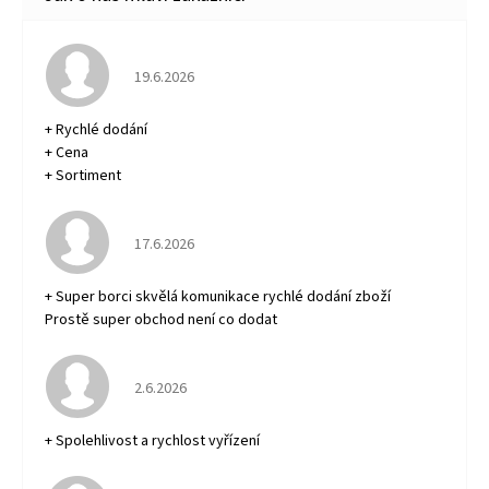
Hodnocení obchodu je 5 z 5 hvězdiček.
19.6.2026
+ Rychlé dodání
+ Cena
+ Sortiment
Hodnocení obchodu je 5 z 5 hvězdiček.
17.6.2026
+ Super borci skvělá komunikace rychlé dodání zboží
Prostě super obchod není co dodat
Hodnocení obchodu je 5 z 5 hvězdiček.
2.6.2026
+ Spolehlivost a rychlost vyřízení