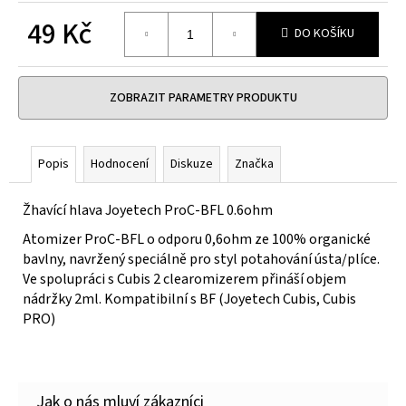
č
u
49 Kč
DO KOŠÍKU
j
Měrná
e
cena:
m
ZOBRAZIT PARAMETRY PRODUKTU
e
LIQUA
Popis
Hodnocení
Diskuze
Značka
ELEMENTS
APPLE
10ML
Žhavící hlava Joyetech ProC-BFL 0.6ohm
6MG
Atomizer ProC-BFL o odporu 0,6ohm ze 100% organické
149
Kč
bavlny, navržený speciálně pro styl potahování ústa/plíce.
Původně:
Ve spolupráci s Cubis 2 clearomizerem přináší objem
165
nádržky 2ml. Kompatibilní s BF (Joyetech Cubis, Cubis
Kč
PRO)