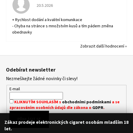
Hodnocení obchodu je 5 z 5 hvězdiček.
20.5.2026
+ Rychlost dodání a kvalitní komunikace
- Chyba na stránce s množstvím kusů a tím pádem změna
obednavky
Zobrazit další hodnocení
Z
á
Odebírat newsletter
p
Nezmeškejte žádné novinky či slevy!
a
t
E-mail
í
KLIKNUTÍM SOUHLASÍM s
obchodními podmínkami
a se
zpracováním osobních údajů dle zákona o
GDPR
.
PŘIHLÁSIT SE
Zákaz prodeje elektronických cigaret osobám mladším 18
let.