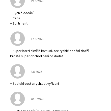
19.6.2026
+ Rychlé dodání
+ Cena
+ Sortiment
Hodnocení obchodu je 5 z 5 hvězdiček.
17.6.2026
+ Super borci skvělá komunikace rychlé dodání zboží
Prostě super obchod není co dodat
Hodnocení obchodu je 5 z 5 hvězdiček.
2.6.2026
+ Spolehlivost a rychlost vyřízení
Hodnocení obchodu je 5 z 5 hvězdiček.
20.5.2026