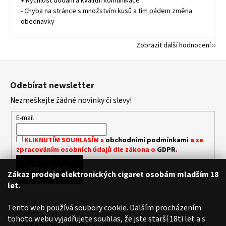
+ Rychlost dodání a kvalitní komunikace
- Chyba na stránce s množstvím kusů a tím pádem změna
obednavky
Zobrazit další hodnocení
Z
á
Odebírat newsletter
p
Nezmeškejte žádné novinky či slevy!
a
t
E-mail
í
KLIKNUTÍM SOUHLASÍM s
obchodními podmínkami
a se
zpracováním osobních údajů dle zákona o
GDPR
.
PŘIHLÁSIT SE
Zákaz prodeje elektronických cigaret osobám mladším 18
let.
Tento web používá soubory cookie. Dalším procházením
tohoto webu vyjadřujete souhlas, že jste starší 18ti let a s
Mapa serveru
Kontakty
Napište nám
Obchodní podmínky