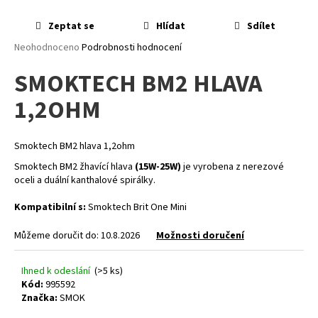
a
Zeptat se
Hlídat
Sdílet
j
Průměrné
Neohodnoceno
Podrobnosti hodnocení
í
hodnocení
t
SMOKTECH BM2 HLAVA
produktu
?
je
1,2OHM
0,0
z
5
hvězdiček.
Smoktech BM2 hlava 1,2ohm
HLEDAT
Smoktech BM2 žhavící hlava
(15W-25W)
je vyrobena z nerezové
oceli a duální kanthalové spirálky.
Kompatibilní s:
Smoktech Brit One Mini
D
Můžeme doručit do:
10.8.2026
Možnosti doručení
o
p
o
Ihned k odeslání
(>5 ks)
Kód:
995592
r
Značka:
SMOK
u