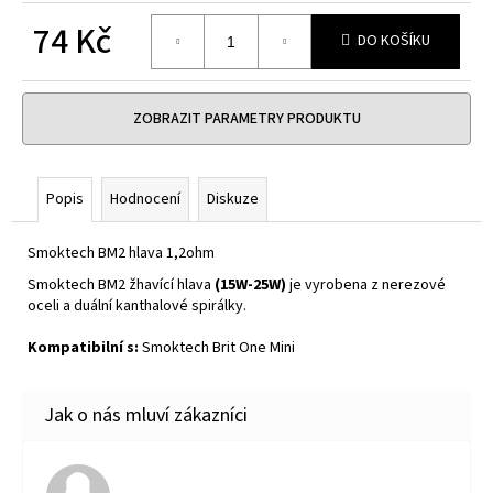
č
u
74 Kč
DO KOŠÍKU
j
Měrná
e
cena:
m
ZOBRAZIT PARAMETRY PRODUKTU
e
DEKANG
Popis
Hodnocení
Diskuze
DAF
10ML
6MG
Smoktech BM2 hlava 1,2ohm
159
Smoktech BM2 žhavící hlava
(15W-25W)
je vyrobena z nerezové
Kč
oceli a duální kanthalové spirálky.
Původně:
195
Kompatibilní s:
Smoktech Brit One Mini
Kč
Hodnocení obchodu je 5 z 5 hvězdiček.