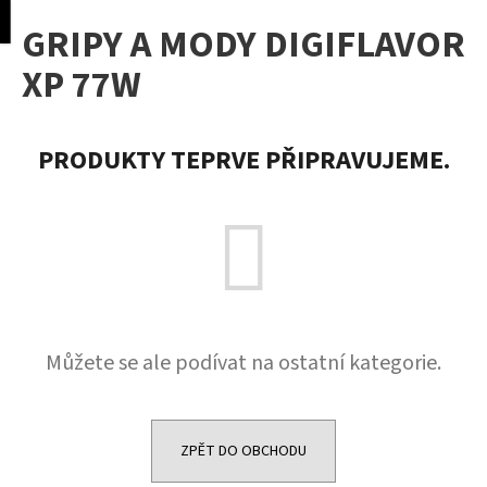
K
pní
Menu
GRIPY A MODY DIGIFLAVOR
o
Přejít
Zpět
Zpět
na
š
XP 77W
obsah
í
C
k
o
PRODUKTY TEPRVE PŘIPRAVUJEME.
p
o
t
ř
e
b
u
Můžete se ale podívat na ostatní kategorie.
j
e
t
e
ZPĚT DO OBCHODU
n