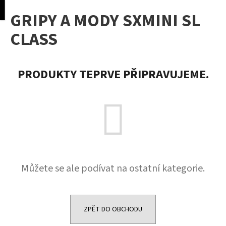
K
pní
Menu
GRIPY A MODY SXMINI SL
o
Přejít
Zpět
Zpět
na
š
CLASS
obsah
í
C
k
o
PRODUKTY TEPRVE PŘIPRAVUJEME.
p
o
t
ř
e
b
u
Můžete se ale podívat na ostatní kategorie.
j
e
t
e
ZPĚT DO OBCHODU
n