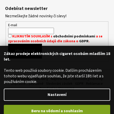
á
Á
Odebírat newsletter
D
p
A
Nezmeškejte žádné novinky či slevy!
a
C
t
E-mail
Í
í
P
KLIKNUTÍM SOUHLASÍM s
obchodními podmínkami
a se
R
zpracováním osobních údajů dle zákona o
GDPR
.
V
K
PŘIHLÁSIT SE
Zákaz prodeje elektronických cigaret osobám mladším 18
Y
let.
V
Ý
Tento web používá soubory cookie. Dalším procházením
P
tohoto webu vyjadřujete souhlas, že jste starší 18ti let a s
I
Mapa serveru
Kontakty
Napište nám
Obchodní podmínky
používáním cookie.
S
Dopravné / poštovné
Sledování zásilek
GDPR
Reklamace
U
Doručení na Slovensko
Nastavení
Vytvořil Shoptet
Beru na vědomí a souhlasím
Copyright 2026
Royalvape.cz - Vaše království vapingu
. Všechna