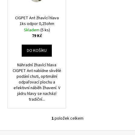
O
č
P
u
D
R
j
U
O
CIGPET Ant žhavící hlava
e
K
1ks odpor 0,25ohm
D
m
T
Skladem
(5 ks)
e
U
79 Kč
Ů
K
T
DO KOŠÍKU
FLAVOURIT
STRIKER
Ů
-
Náhradní žhavící hlava
NIKOTINOVÝ
CIGPET Ant nabídne skvělé
BOOSTER
podání chuti, optimální
-
50/50
odpařovací plochu a
-
efektivní náběh žhavení. V
5X10ML
jádru hlavy se nachází
-
tradiční...
20MG
649
Kč
1
položek celkem
O
V
Z
L