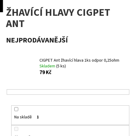
K
pní
Menu
ŽHAVÍCÍ HLAVY CIGPET
o
Přejít
Zpět
Zpět
na
š
ANT
obsah
í
C
k
NEJPRODÁVANĚJŠÍ
o
p
o
CIGPET Ant žhavící hlava 1ks odpor 0,25ohm
t
Skladem
(5 ks)
ř
79 Kč
e
b
u
j
e
Na skladě
1
t
e
n