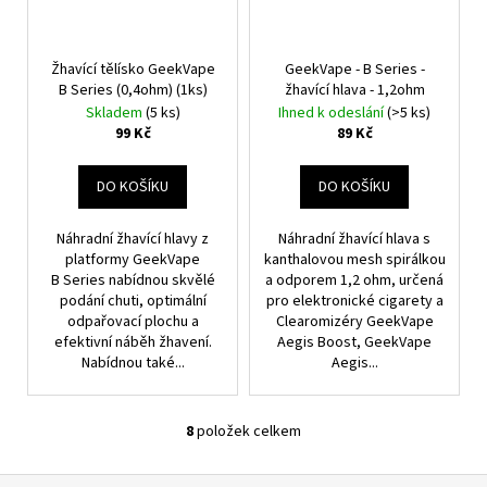
Žhavící tělísko GeekVape
GeekVape - B Series -
B Series (0,4ohm) (1ks)
žhavící hlava - 1,2ohm
Skladem
(5 ks)
Ihned k odeslání
(>5 ks)
99 Kč
89 Kč
DO KOŠÍKU
DO KOŠÍKU
Náhradní žhavící hlavy z
Náhradní žhavící hlava s
platformy GeekVape
kanthalovou mesh spirálkou
B Series nabídnou skvělé
a odporem 1,2 ohm, určená
podání chuti, optimální
pro elektronické cigarety a
odpařovací plochu a
Clearomizéry GeekVape
efektivní náběh žhavení.
Aegis Boost, GeekVape
Nabídnou také...
Aegis...
8
položek celkem
O
V