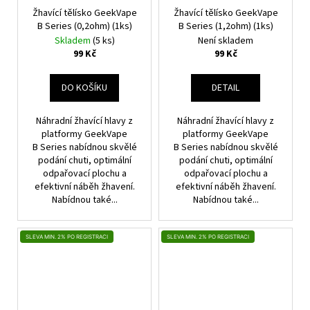
Žhavící tělísko GeekVape
Žhavící tělísko GeekVape
B Series (0,2ohm) (1ks)
B Series (1,2ohm) (1ks)
Skladem
(5 ks)
Není skladem
99 Kč
99 Kč
DO KOŠÍKU
DETAIL
Náhradní žhavící hlavy z
Náhradní žhavící hlavy z
platformy GeekVape
platformy GeekVape
B Series nabídnou skvělé
B Series nabídnou skvělé
podání chuti, optimální
podání chuti, optimální
odpařovací plochu a
odpařovací plochu a
efektivní náběh žhavení.
efektivní náběh žhavení.
Nabídnou také...
Nabídnou také...
SLEVA MIN. 2% PO REGISTRACI
SLEVA MIN. 2% PO REGISTRACI