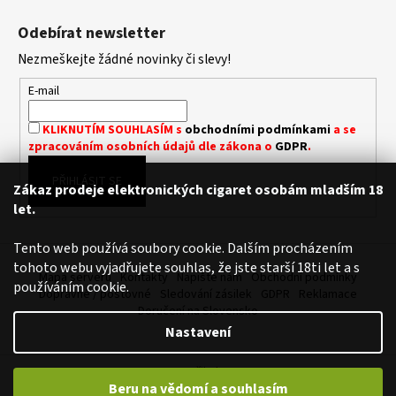
Z
L
á
Á
Odebírat newsletter
D
p
A
Nezmeškejte žádné novinky či slevy!
a
C
t
E-mail
Í
í
P
KLIKNUTÍM SOUHLASÍM s
obchodními podmínkami
a se
R
zpracováním osobních údajů dle zákona o
GDPR
.
V
K
PŘIHLÁSIT SE
Zákaz prodeje elektronických cigaret osobám mladším 18
Y
let.
V
Ý
Tento web používá soubory cookie. Dalším procházením
P
tohoto webu vyjadřujete souhlas, že jste starší 18ti let a s
I
Mapa serveru
Kontakty
Napište nám
Obchodní podmínky
používáním cookie.
S
Dopravné / poštovné
Sledování zásilek
GDPR
Reklamace
U
Doručení na Slovensko
Nastavení
Vytvořil Shoptet
Beru na vědomí a souhlasím