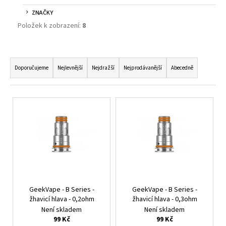
č
u
ZNAČKY
j
Položek k zobrazení:
8
e
m
Ř
e
A
Doporučujeme
Nejlevnější
Nejdražší
Nejprodávanější
Abecedně
Z
UWELL
E
CALIBURN
V
G3
N
Ý
-
Í
POD
P
CARTRIDGE
P
I
-
R
0,9
S
OHM
O
P
-
D
2ML
R
U
67
O
GeekVape - B Series -
GeekVape - B Series -
Kč
K
žhavicí hlava - 0,2ohm
žhavicí hlava - 0,3ohm
D
Původně:
T
Není skladem
Není skladem
79
U
Kč
99 Kč
99 Kč