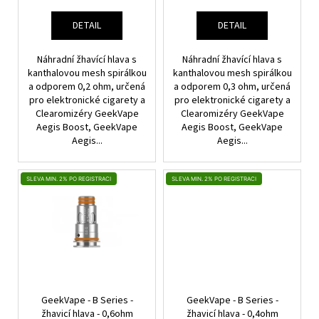
Ů
K
T
DETAIL
DETAIL
Ů
Náhradní žhavící hlava s
Náhradní žhavící hlava s
kanthalovou mesh spirálkou
kanthalovou mesh spirálkou
a odporem 0,2 ohm, určená
a odporem 0,3 ohm, určená
pro elektronické cigarety a
pro elektronické cigarety a
Clearomizéry GeekVape
Clearomizéry GeekVape
Aegis Boost, GeekVape
Aegis Boost, GeekVape
Aegis...
Aegis...
SLEVA MIN. 2% PO REGISTRACI
SLEVA MIN. 2% PO REGISTRACI
GeekVape - B Series -
GeekVape - B Series -
žhavicí hlava - 0,6ohm
žhavicí hlava - 0,4ohm