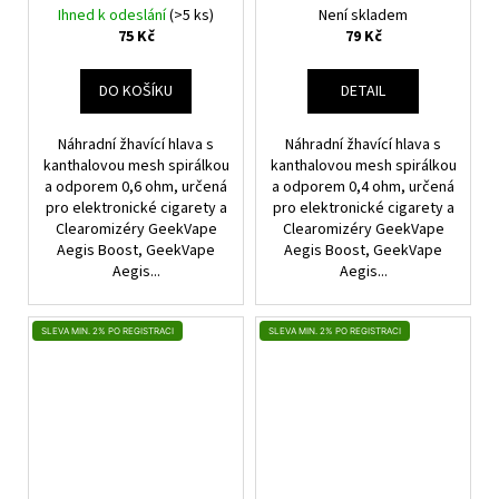
Ihned k odeslání
(>5 ks)
Není skladem
75 Kč
79 Kč
DO KOŠÍKU
DETAIL
Náhradní žhavící hlava s
Náhradní žhavící hlava s
kanthalovou mesh spirálkou
kanthalovou mesh spirálkou
a odporem 0,6 ohm, určená
a odporem 0,4 ohm, určená
pro elektronické cigarety a
pro elektronické cigarety a
Clearomizéry GeekVape
Clearomizéry GeekVape
Aegis Boost, GeekVape
Aegis Boost, GeekVape
Aegis...
Aegis...
SLEVA MIN. 2% PO REGISTRACI
SLEVA MIN. 2% PO REGISTRACI