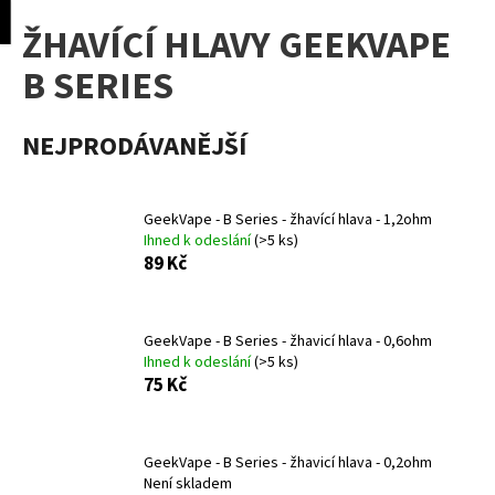
K
pní
Menu
ŽHAVÍCÍ HLAVY GEEKVAPE
o
Přejít
Zpět
Zpět
na
š
B SERIES
obsah
í
C
k
NEJPRODÁVANĚJŠÍ
o
p
o
GeekVape - B Series - žhavící hlava - 1,2ohm
t
Ihned k odeslání
(>5 ks)
ř
89 Kč
e
b
GeekVape - B Series - žhavicí hlava - 0,6ohm
u
Ihned k odeslání
(>5 ks)
j
75 Kč
e
t
e
GeekVape - B Series - žhavicí hlava - 0,2ohm
Není skladem
n