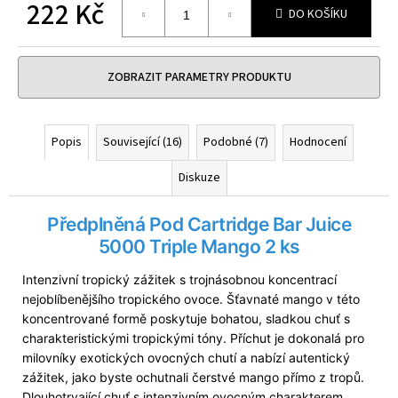
č
222 Kč
DO KOŠÍKU
u
Měrná
j
cena:
e
ZOBRAZIT PARAMETRY PRODUKTU
m
e
Popis
Související (16)
Podobné (7)
Hodnocení
DEKANG
MENTOL
Diskuze
10ML
6MG
159
Předplněná Pod Cartridge Bar Juice
Kč
5000 Triple Mango 2 ks
Původně:
195
Kč
Intenzivní tropický zážitek s trojnásobnou koncentrací
nejoblíbenějšího tropického ovoce. Šťavnaté mango v této
koncentrované formě poskytuje bohatou, sladkou chuť s
charakteristickými tropickými tóny. Příchut je dokonalá pro
milovníky exotických ovocných chutí a nabízí autentický
zážitek, jako byste ochutnali čerstvé mango přímo z tropů.
Dlouhotrvající chuť s intenzivním ovocným charakterem.