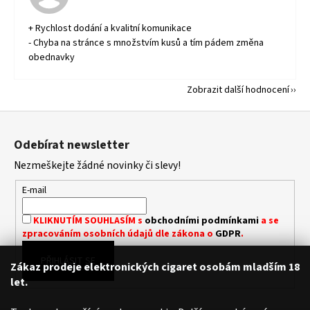
+ Rychlost dodání a kvalitní komunikace
- Chyba na stránce s množstvím kusů a tím pádem změna
obednavky
Zobrazit další hodnocení
Z
á
Odebírat newsletter
p
Nezmeškejte žádné novinky či slevy!
a
t
E-mail
í
KLIKNUTÍM SOUHLASÍM s
obchodními podmínkami
a se
zpracováním osobních údajů dle zákona o
GDPR
.
PŘIHLÁSIT SE
Zákaz prodeje elektronických cigaret osobám mladším 18
let.