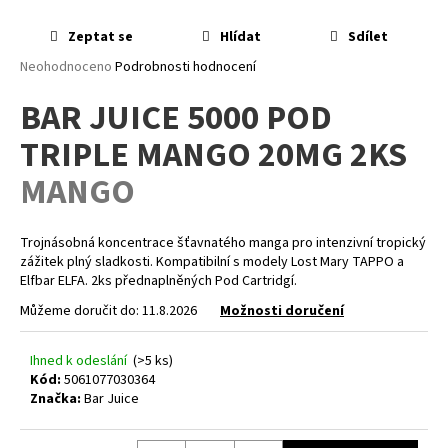
a
Zeptat se
Hlídat
Sdílet
j
Průměrné
Neohodnoceno
Podrobnosti hodnocení
í
hodnocení
t
BAR JUICE 5000 POD
produktu
?
je
TRIPLE MANGO 20MG 2KS
0,0
z
MANGO
5
hvězdiček.
HLEDAT
Trojnásobná koncentrace šťavnatého manga pro intenzivní tropický
zážitek plný sladkosti. Kompatibilní s modely Lost Mary TAPPO a
Elfbar ELFA. 2ks přednaplněných Pod Cartridgí.
Můžeme doručit do:
11.8.2026
Možnosti doručení
D
o
p
Ihned k odeslání
(>5 ks)
Kód:
5061077030364
o
Značka:
Bar Juice
r
u