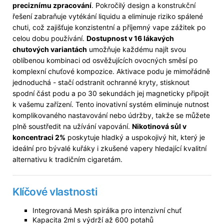
preciznímu zpracování
. Pokročilý design a konstrukční
řešení zabraňuje vytékání liquidu a eliminuje riziko spálené
chuti, což zajišťuje konzistentní a příjemný vape zážitek po
celou dobu používání.
Dostupnost v 16 lákavých
chutových variantách
umožňuje každému najít svou
oblíbenou kombinaci od osvěžujících ovocných směsí po
komplexní chuťové kompozice. Aktivace podu je mimořádně
jednoduchá - stačí odstranit ochranné kryty, stisknout
spodní část podu a po 30 sekundách jej magneticky připojit
k vašemu zařízení. Tento inovativní systém eliminuje nutnost
komplikovaného nastavování nebo údržby, takže se můžete
plně soustředit na užívání vapování.
Nikotinová sůl v
koncentraci 2%
poskytuje hladký a uspokojivý hit, který je
ideální pro bývalé kuřáky i zkušené vapery hledající kvalitní
alternativu k tradičním cigaretám.
Klíčové vlastnosti
Integrovaná Mesh spirálka pro intenzivní chuť
Kapacita 2ml s výdrží až 600 potahů