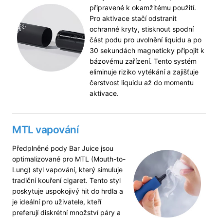
připravené k okamžitému použití.
Pro aktivace stačí odstranit
ochranné kryty, stisknout spodní
část podu pro uvolnění liquidu a po
30 sekundách magneticky připojit k
bázovému zařízení. Tento systém
eliminuje riziko vytékání a zajišťuje
čerstvost liquidu až do momentu
aktivace.
MTL vapování
Předplněné pody Bar Juice jsou
optimalizované pro MTL (Mouth-to-
Lung) styl vapování, který simuluje
tradiční kouření cigaret. Tento styl
poskytuje uspokojivý hit do hrdla a
je ideální pro uživatele, kteří
preferují diskrétní množství páry a