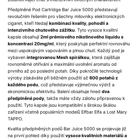
Předplněné Pod Cartridge Bar Juice 5000 představují
revolučním řešením pro všechny milovníky elektronických
cigaret, kteří hledají
kombinaci kvality, pohodlí a
intenzivního chutového zážitku
. Tyto vysoce kvalitní
kapsle obsahují
2ml prémiového nikotinového liquidu s
koncentrací 20mg/ml
, který poskytuje perfektní rovnováhu
mezi uspokojivým vapováním a plnou chutí. Každý pod je
vybaven
integrovanou Mesh spirálkou
, která zajišťuje
rovnoměrné ohřívání a maximální uvolnění aromatu od
prvního až po poslední potah. Díky pokročilé technologii
výroby získáváte při běžném použití až
600 potahů z
každého podu
, což představuje výjimečnou výdrž a
ekonomickou efektivitu. Balení obsahuje hned
dva
předplněné pody
, takže máte vždy zálohu připravenou k
použití. Tyto kapsle jsou kompatibilní s širokou škálou
zařízení včetně populárních modelů Elfbar Elfa a Lost Mary
TAPPO.
Kvalita předplněných podů Bar Juice 5000 se projevuje již
na první pohled díky použití
vysoce kvalitních materiálů a