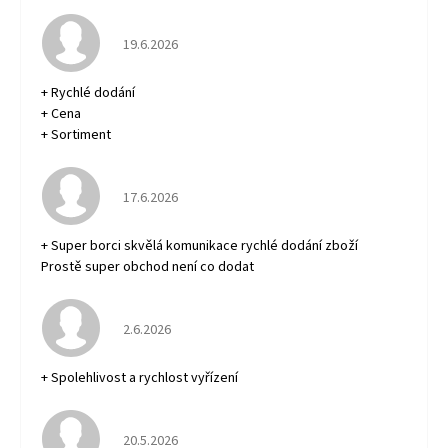
Hodnocení obchodu je 5 z 5 hvězdiček.
19.6.2026
+ Rychlé dodání
+ Cena
+ Sortiment
Hodnocení obchodu je 5 z 5 hvězdiček.
17.6.2026
+ Super borci skvělá komunikace rychlé dodání zboží
Prostě super obchod není co dodat
Hodnocení obchodu je 5 z 5 hvězdiček.
2.6.2026
+ Spolehlivost a rychlost vyřízení
Hodnocení obchodu je 5 z 5 hvězdiček.
20.5.2026