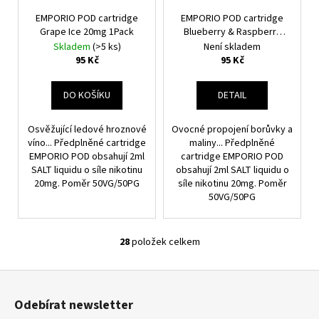
EMPORIO POD cartridge
EMPORIO POD cartridge
Grape Ice 20mg 1Pack
Blueberry & Raspberry
20mg 1Pack
Skladem
(>5 ks)
Není skladem
95 Kč
95 Kč
DO KOŠÍKU
DETAIL
Osvěžující ledové hroznové
Ovocné propojení borůvky a
víno... Předplněné cartridge
maliny... Předplněné
EMPORIO POD obsahují 2ml
cartridge EMPORIO POD
SALT liquidu o síle nikotinu
obsahují 2ml SALT liquidu o
20mg. Poměr 50VG/50PG
síle nikotinu 20mg. Poměr
50VG/50PG
28
položek celkem
O
V
Z
L
á
Á
Odebírat newsletter
D
p