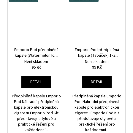
Emporio Pod předplněná
Emporio Pod předplněná
kapsle (Watermelon Ice)
kapsle (Tabáček) 1ks
1ks 20mg
20mg
Není skladem
Není skladem
95 Kč
95 Kč
DETAIL
DETAIL
Předplněná kapsle Emporio
Předplněná kapsle Emporio
Pod Náhradní předplněná
Pod Náhradní předplněná
kapsle pro elektronickou
kapsle pro elektronickou
cigaretu Emporio Pod Kit
cigaretu Emporio Pod Kit
představuje stylové a
představuje stylové a
praktické řešení pro
praktické řešení pro
každodenní...
každodenní...