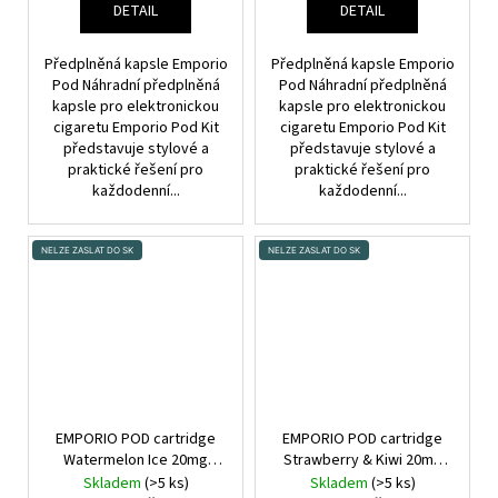
DETAIL
DETAIL
Předplněná kapsle Emporio
Předplněná kapsle Emporio
Pod Náhradní předplněná
Pod Náhradní předplněná
kapsle pro elektronickou
kapsle pro elektronickou
cigaretu Emporio Pod Kit
cigaretu Emporio Pod Kit
představuje stylové a
představuje stylové a
praktické řešení pro
praktické řešení pro
každodenní...
každodenní...
NELZE ZASLAT DO SK
NELZE ZASLAT DO SK
EMPORIO POD cartridge
EMPORIO POD cartridge
Watermelon Ice 20mg
Strawberry & Kiwi 20mg
1Pack
1Pack
Skladem
(>5 ks)
Skladem
(>5 ks)