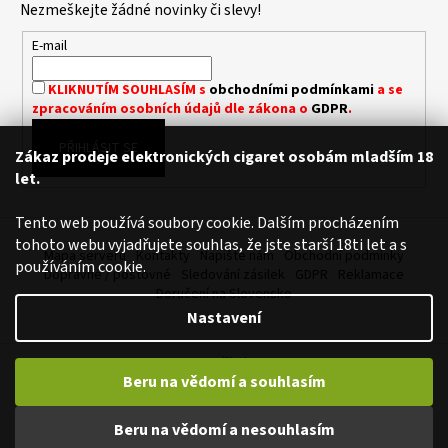
A
Nezmeškejte žádné novinky či slevy!
a
C
t
E-mail
Í
í
P
KLIKNUTÍM SOUHLASÍM s
obchodními podmínkami
a se
R
zpracováním osobních údajů dle zákona o
GDPR
.
V
K
PŘIHLÁSIT SE
Zákaz prodeje elektronických cigaret osobám mladším 18
Y
let.
V
Ý
Tento web používá soubory cookie. Dalším procházením
P
tohoto webu vyjadřujete souhlas, že jste starší 18ti let a s
I
Mapa serveru
Kontakty
Napište nám
Obchodní podmínky
používáním cookie.
S
Dopravné / poštovné
Sledování zásilek
GDPR
Reklamace
U
Doručení na Slovensko
Nastavení
Vytvořil Shoptet
Beru na vědomí a souhlasím
Copyright 2026
Royalvape.cz - Vaše království vapingu
. Všechna
práva vyhrazena.
Upravit nastavení cookies
Beru na vědomí a nesouhlasím