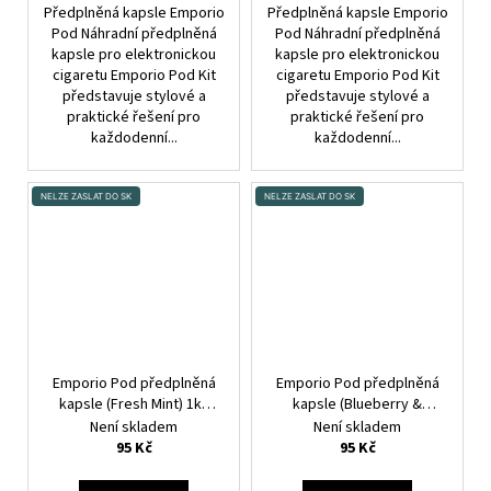
Předplněná kapsle Emporio
Předplněná kapsle Emporio
Pod Náhradní předplněná
Pod Náhradní předplněná
kapsle pro elektronickou
kapsle pro elektronickou
cigaretu Emporio Pod Kit
cigaretu Emporio Pod Kit
představuje stylové a
představuje stylové a
praktické řešení pro
praktické řešení pro
každodenní...
každodenní...
NELZE ZASLAT DO SK
NELZE ZASLAT DO SK
Emporio Pod předplněná
Emporio Pod předplněná
kapsle (Fresh Mint) 1ks
kapsle (Blueberry &
20mg
Raspberry) 1ks 20mg
Není skladem
Není skladem
95 Kč
95 Kč