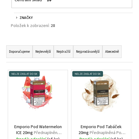
ZNAČKY
Položek k zobrazení:
28
Ř
A
Doporučujeme
Nejlevnější
Nejdražší
Nejprodávanější
Abecedně
Z
E
V
N
NELZE ZASLAT DO SK
NELZE ZASLAT DO SK
Ý
Í
P
P
I
R
S
O
P
D
R
U
O
Emporio Pod Watermelon
Emporio Pod Tabáček
K
ICE 20mg
Přednaplněná
20mg
Přednaplněná Pod
D
Pod Cartridge
Cartridge