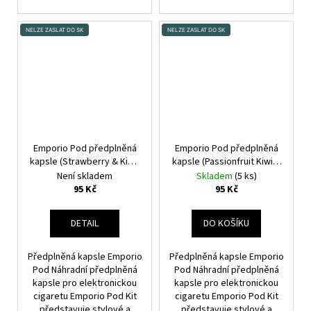
NELZE ZASLAT DO SK
NELZE ZASLAT DO SK
Emporio Pod předplněná
Emporio Pod předplněná
kapsle (Strawberry & Kiwi)
kapsle (Passionfruit Kiwi &
1ks 20mg
Guawa) 1ks 20mg
Není skladem
Skladem
(5 ks)
95 Kč
95 Kč
DETAIL
DO KOŠÍKU
Předplněná kapsle Emporio
Předplněná kapsle Emporio
Pod Náhradní předplněná
Pod Náhradní předplněná
kapsle pro elektronickou
kapsle pro elektronickou
cigaretu Emporio Pod Kit
cigaretu Emporio Pod Kit
představuje stylové a
představuje stylové a