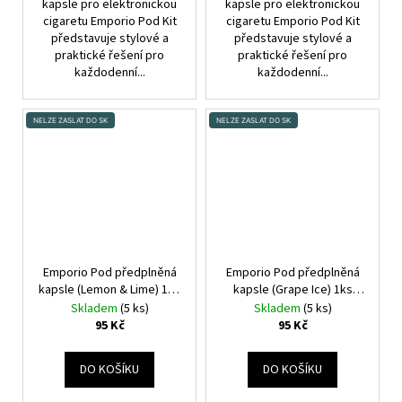
kapsle pro elektronickou
kapsle pro elektronickou
cigaretu Emporio Pod Kit
cigaretu Emporio Pod Kit
představuje stylové a
představuje stylové a
praktické řešení pro
praktické řešení pro
každodenní...
každodenní...
NELZE ZASLAT DO SK
NELZE ZASLAT DO SK
Emporio Pod předplněná
Emporio Pod předplněná
kapsle (Lemon & Lime) 1ks
kapsle (Grape Ice) 1ks
20mg
20mg
Skladem
(5 ks)
Skladem
(5 ks)
95 Kč
95 Kč
DO KOŠÍKU
DO KOŠÍKU