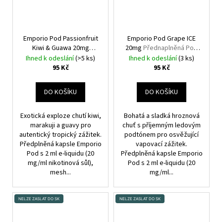
Emporio Pod Passionfruit
Emporio Pod Grape ICE
Kiwi & Guawa 20mg
20mg
Přednaplněná Pod
Přednaplněná Pod
Cartridge
Ihned k odeslání
(>5 ks)
Ihned k odeslání
(3 ks)
Cartridge
95 Kč
95 Kč
DO KOŠÍKU
DO KOŠÍKU
Exotická exploze chutí kiwi,
Bohatá a sladká hroznová
marakuji a guavy pro
chuť s příjemným ledovým
autentický tropický zážitek.
podtónem pro osvěžující
Předplněná kapsle Emporio
vapovací zážitek.
Pod s 2 ml e-liquidu (20
Předplněná kapsle Emporio
mg/ml nikotinová sůl),
Pod s 2 ml e-liquidu (20
mesh...
mg/ml...
NELZE ZASLAT DO SK
NELZE ZASLAT DO SK