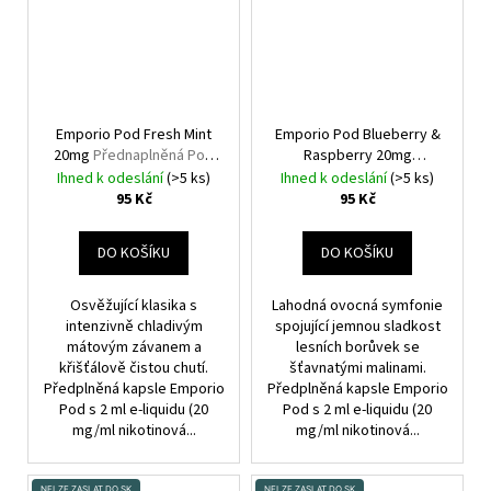
Emporio Pod Fresh Mint
Emporio Pod Blueberry &
20mg
Přednaplněná Pod
Raspberry 20mg
Cartridge
Přednaplněná Pod
Ihned k odeslání
(>5 ks)
Ihned k odeslání
(>5 ks)
Cartridge
95 Kč
95 Kč
DO KOŠÍKU
DO KOŠÍKU
Osvěžující klasika s
Lahodná ovocná symfonie
intenzivně chladivým
spojující jemnou sladkost
mátovým závanem a
lesních borůvek se
křišťálově čistou chutí.
šťavnatými malinami.
Předplněná kapsle Emporio
Předplněná kapsle Emporio
Pod s 2 ml e-liquidu (20
Pod s 2 ml e-liquidu (20
mg/ml nikotinová...
mg/ml nikotinová...
NELZE ZASLAT DO SK
NELZE ZASLAT DO SK