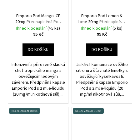
Emporio Pod Mango ICE
Emporio Pod Lemon &
20mg
Přednaplněná Pod
Lime 20mg
Přednaplněná
Cartridge
Pod Cartridge
Ihned k odeslání
(>5 ks)
Ihned k odeslání
(5 ks)
95 Kč
95 Kč
DO KOŠÍKU
DO KOŠÍKU
Intenzivní a přirozeně sladká
Jiskřivá kombinace svěžího
chuť tropického manga s
citronu a šťavnaté limetky s
osvěžujícím ledovým
osvěžující kyselkavostí.
závěrem. Předplněná kapsle
Předplněná kapsle Emporio
Emporio Pod s 2 ml e-liquidu
Pod s 2 ml e-liquidu (20
(20 mg/ml nikotinová sůl),...
mg/ml nikotinová sůl),...
NELZE ZASLAT DO SK
NELZE ZASLAT DO SK