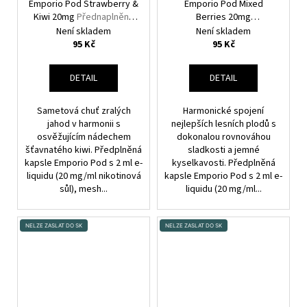
Emporio Pod Strawberry &
Emporio Pod Mixed
Kiwi 20mg
Přednaplněná
Berries 20mg
Pod Cartridge
Přednaplněná Pod
Není skladem
Není skladem
Cartridge
95 Kč
95 Kč
DETAIL
DETAIL
Sametová chuť zralých
Harmonické spojení
jahod v harmonii s
nejlepších lesních plodů s
osvěžujícím nádechem
dokonalou rovnováhou
šťavnatého kiwi. Předplněná
sladkosti a jemné
kapsle Emporio Pod s 2 ml e-
kyselkavosti. Předplněná
liquidu (20 mg/ml nikotinová
kapsle Emporio Pod s 2 ml e-
sůl), mesh...
liquidu (20 mg/ml...
NELZE ZASLAT DO SK
NELZE ZASLAT DO SK