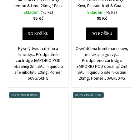
Lemon & Lime 20mg 1Pack
Kiwi, Passionfruit & Guawa
20mg 1Pack
Skladem
(>5 ks)
Skladem
(>5 ks)
95 Kč
95 Kč
DO KOŠÍKU
DO KOŠÍKU
Kyselý twist citrónu a
Osvědčená kombinace kiwi,
limetky... Předplněné
marakuji a guavy...
cartridge EMPORIO POD
Předplněné cartridge
obsahují 2ml SALT liquidu o
EMPORIO POD obsahují 2ml
síle nikotinu 20mg. Poměr
SALT liquidu o síle nikotinu
50VG/50PG
20mg. Poměr 50VG/50PG
NELZE ZASLAT DO SK
NELZE ZASLAT DO SK