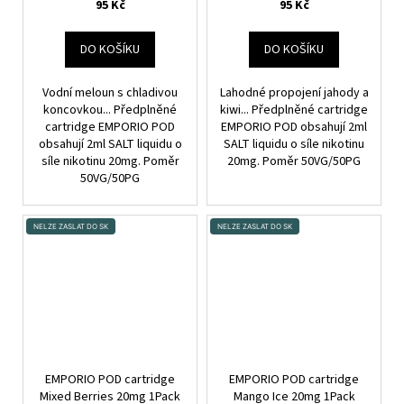
95 Kč
95 Kč
DO KOŠÍKU
DO KOŠÍKU
Vodní meloun s chladivou
Lahodné propojení jahody a
koncovkou... Předplněné
kiwi... Předplněné cartridge
cartridge EMPORIO POD
EMPORIO POD obsahují 2ml
obsahují 2ml SALT liquidu o
SALT liquidu o síle nikotinu
síle nikotinu 20mg. Poměr
20mg. Poměr 50VG/50PG
50VG/50PG
NELZE ZASLAT DO SK
NELZE ZASLAT DO SK
EMPORIO POD cartridge
EMPORIO POD cartridge
Mixed Berries 20mg 1Pack
Mango Ice 20mg 1Pack