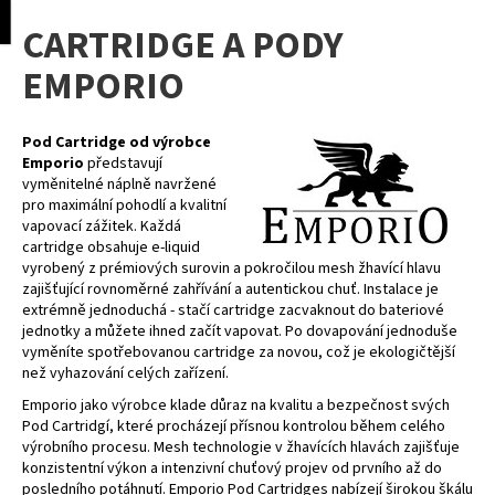
K
pní
Menu
CARTRIDGE A PODY
o
Přejít
Zpět
Zpět
na
š
EMPORIO
obsah
í
C
k
o
Pod Cartridge od výrobce
Emporio
představují
p
vyměnitelné náplně navržené
o
pro maximální pohodlí a kvalitní
vapovací zážitek. Každá
t
cartridge obsahuje e-liquid
ř
vyrobený z prémiových surovin a pokročilou mesh žhavící hlavu
e
zajišťující rovnoměrné zahřívání a autentickou chuť. Instalace je
extrémně jednoduchá - stačí cartridge zacvaknout do bateriové
b
jednotky a můžete ihned začít vapovat. Po dovapování jednoduše
u
vyměníte spotřebovanou cartridge za novou, což je ekologičtější
j
než vyhazování celých zařízení.
e
Emporio jako výrobce klade důraz na kvalitu a bezpečnost svých
Pod Cartridgí, které procházejí přísnou kontrolou během celého
t
výrobního procesu. Mesh technologie v žhavících hlavách zajišťuje
e
konzistentní výkon a intenzivní chuťový projev od prvního až do
n
posledního potáhnutí. Emporio Pod Cartridges nabízejí širokou škálu