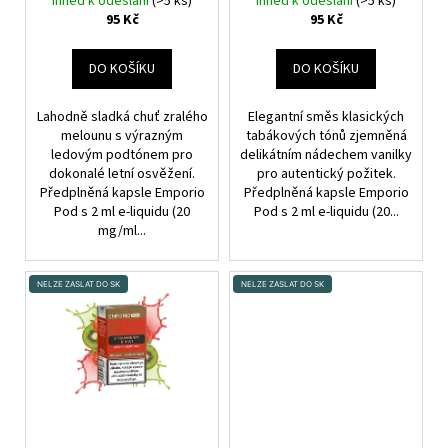
T
Ihned k odeslání
(>5 ks)
Ihned k odeslání
(>5 ks)
U
95 Kč
95 Kč
Ů
K
T
DO KOŠÍKU
DO KOŠÍKU
Ů
Lahodně sladká chuť zralého
Elegantní směs klasických
melounu s výrazným
tabákových tónů zjemněná
ledovým podtónem pro
delikátním nádechem vanilky
dokonalé letní osvěžení.
pro autentický požitek.
Předplněná kapsle Emporio
Předplněná kapsle Emporio
Pod s 2 ml e-liquidu (20
Pod s 2 ml e-liquidu (20...
mg/ml...
NELZE ZASLAT DO SK
NELZE ZASLAT DO SK