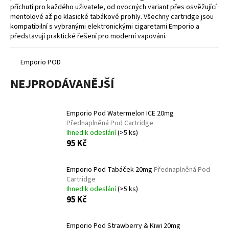
příchutí pro každého uživatele, od ovocných variant přes osvěžující
a
mentolové až po klasické tabákové profily. Všechny cartridge jsou
j
kompatibilní s vybranými elektronickými cigaretami Emporio a
í
představují praktické řešení pro moderní vapování.
t
?
Emporio POD
NEJPRODÁVANĚJŠÍ
Emporio Pod Watermelon ICE 20mg
HLEDAT
Přednaplněná Pod Cartridge
Ihned k odeslání
(>5 ks)
95 Kč
D
Emporio Pod Tabáček 20mg
Přednaplněná Pod
o
Cartridge
p
Ihned k odeslání
(>5 ks)
o
95 Kč
r
u
Emporio Pod Strawberry & Kiwi 20mg