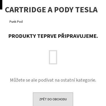
K
pní
Menu
CARTRIDGE A PODY TESLA
o
Přejít
Zpět
Zpět
na
š
obsah
í
Punk Pod
C
k
o
PRODUKTY TEPRVE PŘIPRAVUJEME.
p
o
t
ř
e
b
u
Můžete se ale podívat na ostatní kategorie.
j
e
t
e
ZPĚT DO OBCHODU
n