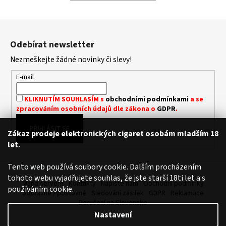
a
Z
j
á
í
Odebírat newsletter
p
t
Nezmeškejte žádné novinky či slevy!
a
?
t
E-mail
í
KLIKNUTÍM SOUHLASÍM s
obchodními podmínkami
a se
zpracováním osobních údajů dle zákona o
GDPR
.
HLEDAT
PŘIHLÁSIT SE
Zákaz prodeje elektronických cigaret osobám mladším 18
let.
D
Tento web používá soubory cookie. Dalším procházením
o
tohoto webu vyjadřujete souhlas, že jste starší 18ti let a s
p
Mapa serveru
Kontakty
Napište nám
Obchodní podmínky
používáním cookie.
o
Dopravné / poštovné
Sledování zásilek
GDPR
Reklamace
Doručení na Slovensko
r
Nastavení
u