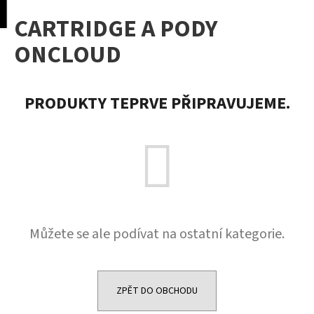
K
pní
Menu
CARTRIDGE A PODY
o
Přejít
Zpět
Zpět
na
š
ONCLOUD
obsah
í
C
k
o
PRODUKTY TEPRVE PŘIPRAVUJEME.
p
o
t
ř
e
b
u
Můžete se ale podívat na ostatní kategorie.
j
e
t
e
ZPĚT DO OBCHODU
n