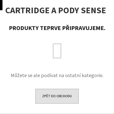
K
pní
Menu
CARTRIDGE A PODY SENSE
o
Přejít
Zpět
Zpět
na
š
obsah
í
C
PRODUKTY TEPRVE PŘIPRAVUJEME.
k
o
p
o
t
ř
e
b
Můžete se ale podívat na ostatní kategorie.
u
j
e
ZPĚT DO OBCHODU
t
e
n