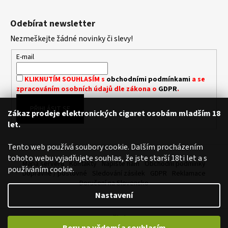
Z
a
á
Odebírat newsletter
j
p
í
Nezmeškejte žádné novinky či slevy!
a
t
t
E-mail
?
í
KLIKNUTÍM SOUHLASÍM s
obchodními podmínkami
a se
zpracováním osobních údajů dle zákona o
GDPR
.
PŘIHLÁSIT SE
Zákaz prodeje elektronických cigaret osobám mladším 18
HLEDAT
let.
Tento web používá soubory cookie. Dalším procházením
tohoto webu vyjadřujete souhlas, že jste starší 18ti let a s
D
Mapa serveru
Kontakty
Napište nám
Obchodní podmínky
používáním cookie.
o
Dopravné / poštovné
Sledování zásilek
GDPR
Reklamace
p
Doručení na Slovensko
o
Nastavení
r
u
Vytvořil Shoptet