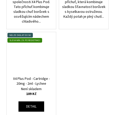
společnosti X4 Plus Pod.
příchuť, která kombinuje
Tato příchuť kombinuje
sladkou šťavnatost borůvek
sladkou chuť borůvek s
s kyselkavou ostružinou.
osvěžujícím nádechem
Každý potah je plný chutí...
chladivého...
NELZE ZASLAT DO SK
SLEVA MIN. 2% PO REGISTRACI
X4 Plus Pod - Cartridge -
20mg - 2ml - Lychee
Není skladem
109 Kč
DETAIL