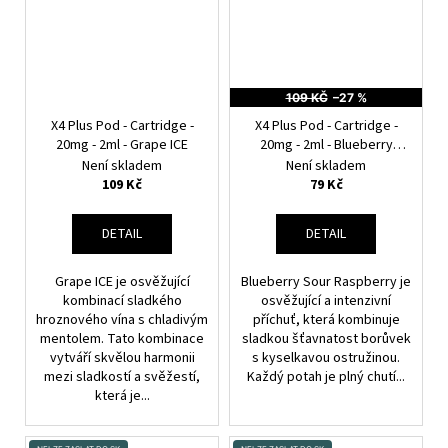
109 KČ
–27 %
X4 Plus Pod - Cartridge -
X4 Plus Pod - Cartridge -
20mg - 2ml - Grape ICE
20mg - 2ml - Blueberry
Sour Raspberry
Není skladem
Není skladem
109 Kč
79 Kč
DETAIL
DETAIL
Grape ICE je osvěžující
Blueberry Sour Raspberry je
kombinací sladkého
osvěžující a intenzivní
hroznového vína s chladivým
příchuť, která kombinuje
mentolem. Tato kombinace
sladkou šťavnatost borůvek
vytváří skvělou harmonii
s kyselkavou ostružinou.
mezi sladkostí a svěžestí,
Každý potah je plný chutí...
která je...