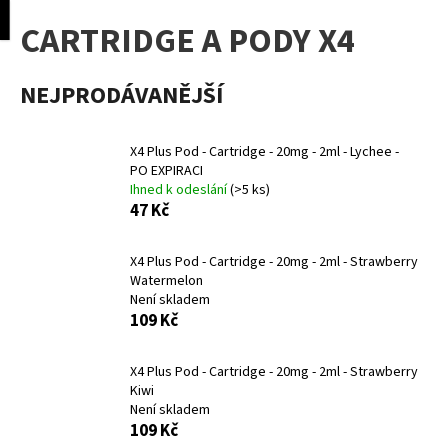
K
pní
Menu
CARTRIDGE A PODY X4
o
Přejít
Zpět
Zpět
na
š
obsah
í
NEJPRODÁVANĚJŠÍ
C
k
o
X4 Plus Pod - Cartridge - 20mg - 2ml - Lychee -
p
PO EXPIRACI
o
Ihned k odeslání
(>5 ks)
t
47 Kč
ř
e
X4 Plus Pod - Cartridge - 20mg - 2ml - Strawberry
Watermelon
b
Není skladem
u
109 Kč
j
e
X4 Plus Pod - Cartridge - 20mg - 2ml - Strawberry
t
Kiwi
Není skladem
e
109 Kč
n