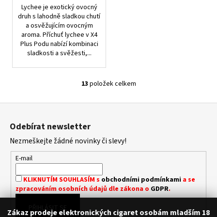
Lychee je exotický ovocný
druh s lahodně sladkou chutí
a osvěžujícím ovocným
aroma. Příchuť lychee v X4
Plus Podu nabízí kombinaci
sladkosti a svěžesti,...
13
položek celkem
O
V
Z
L
á
Á
Odebírat newsletter
D
p
A
Nezmeškejte žádné novinky či slevy!
a
C
t
E-mail
Í
í
P
KLIKNUTÍM SOUHLASÍM s
obchodními podmínkami
a se
R
zpracováním osobních údajů dle zákona o
GDPR
.
V
K
PŘIHLÁSIT SE
Zákaz prodeje elektronických cigaret osobám mladším 18
Y