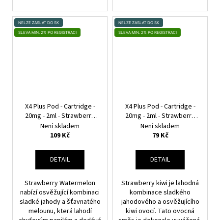
NELZE ZASLAT DO SK
NELZE ZASLAT DO SK
SLEVA MIN. 2% PO REGISTRACI
SLEVA MIN. 2% PO REGISTRACI
X4 Plus Pod - Cartridge -
X4 Plus Pod - Cartridge -
20mg - 2ml - Strawberry
20mg - 2ml - Strawberry
Watermelon
Kiwi
Není skladem
Není skladem
109 Kč
79 Kč
DETAIL
DETAIL
Strawberry Watermelon
Strawberry kiwi je lahodná
nabízí osvěžující kombinaci
kombinace sladkého
sladké jahody a šťavnatého
jahodového a osvěžujícího
melounu, která lahodí
kiwi ovocí. Tato ovocná