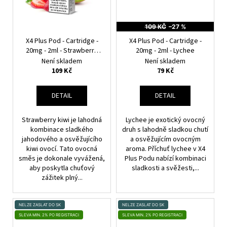
109 KČ
–27 %
X4 Plus Pod - Cartridge -
X4 Plus Pod - Cartridge -
20mg - 2ml - Strawberry
20mg - 2ml - Lychee
Kiwi
Není skladem
Není skladem
109 Kč
79 Kč
DETAIL
DETAIL
Strawberry kiwi je lahodná
Lychee je exotický ovocný
kombinace sladkého
druh s lahodně sladkou chutí
jahodového a osvěžujícího
a osvěžujícím ovocným
kiwi ovocí. Tato ovocná
aroma. Příchuť lychee v X4
směs je dokonale vyvážená,
Plus Podu nabízí kombinaci
aby poskytla chuťový
sladkosti a svěžesti,...
zážitek plný...
NELZE ZASLAT DO SK
NELZE ZASLAT DO SK
SLEVA MIN. 2% PO REGISTRACI
SLEVA MIN. 2% PO REGISTRACI