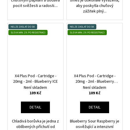
chuťovým papilám a dodává
směs je dokonale vyvážená,
pocit svěžesti a radosti....
aby poskytla chuťový
zážitek plný...
NELZE ZASLAT DO SK
NELZE ZASLAT DO SK
SLEVA MIN. 2% PO REGISTRACI
SLEVA MIN. 2% PO REGISTRACI
X4 Plus Pod - Cartridge -
X4 Plus Pod - Cartridge -
20mg - 2ml - Blueberry ICE
20mg - 2ml - Blueberry
Sour Raspberry
Není skladem
Není skladem
109 Kč
109 Kč
DETAIL
DETAIL
Chladivá borůvka je jedna z
Blueberry Sour Raspberry je
oblíbených příchutí od
osvěžující a intenzivní