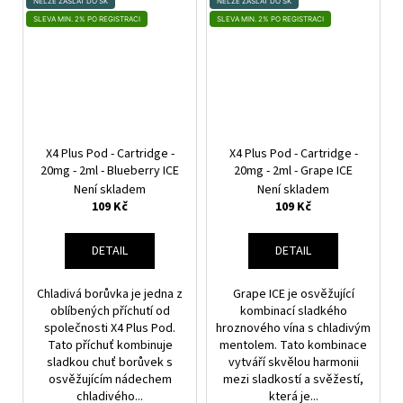
NELZE ZASLAT DO SK
NELZE ZASLAT DO SK
SLEVA MIN. 2% PO REGISTRACI
SLEVA MIN. 2% PO REGISTRACI
X4 Plus Pod - Cartridge -
X4 Plus Pod - Cartridge -
20mg - 2ml - Blueberry ICE
20mg - 2ml - Grape ICE
Není skladem
Není skladem
109 Kč
109 Kč
DETAIL
DETAIL
Chladivá borůvka je jedna z
Grape ICE je osvěžující
oblíbených příchutí od
kombinací sladkého
společnosti X4 Plus Pod.
hroznového vína s chladivým
Tato příchuť kombinuje
mentolem. Tato kombinace
sladkou chuť borůvek s
vytváří skvělou harmonii
osvěžujícím nádechem
mezi sladkostí a svěžestí,
chladivého...
která je...