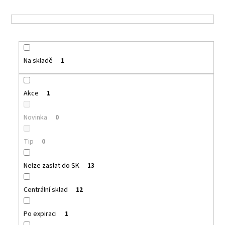
a
j
í
t
Na skladě
1
?
Akce
1
HLEDAT
Novinka
0
Tip
0
D
Nelze zaslat do SK
13
o
p
Centrální sklad
12
o
r
u
Po expiraci
1