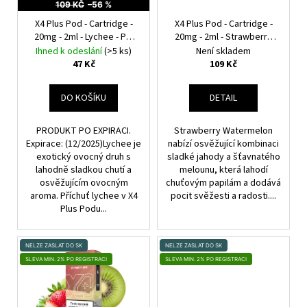
D
R
109 KČ
–56 %
U
O
X4 Plus Pod - Cartridge -
X4 Plus Pod - Cartridge -
K
20mg - 2ml - Lychee - PO
20mg - 2ml - Strawberry
D
EXPIRACI
Watermelon
T
Ihned k odeslání
(>5 ks)
Není skladem
U
47 Kč
109 Kč
Ů
K
T
DO KOŠÍKU
DETAIL
Ů
PRODUKT PO EXPIRACI.
Strawberry Watermelon
Expirace: (12/2025)Lychee je
nabízí osvěžující kombinaci
exotický ovocný druh s
sladké jahody a šťavnatého
lahodně sladkou chutí a
melounu, která lahodí
osvěžujícím ovocným
chuťovým papilám a dodává
aroma. Příchuť lychee v X4
pocit svěžesti a radosti....
Plus Podu...
NELZE ZASLAT DO SK
NELZE ZASLAT DO SK
SLEVA MIN. 2% PO REGISTRACI
SLEVA MIN. 2% PO REGISTRACI