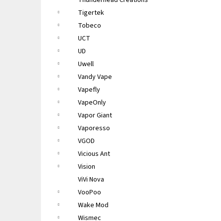
Thunderhead Creations
Tigertek
Tobeco
UCT
UD
Uwell
Vandy Vape
Vapefly
VapeOnly
Vapor Giant
Vaporesso
VGOD
Vicious Ant
Vision
ViVi Nova
VooPoo
Wake Mod
Wismec