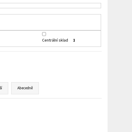
HIP 10ML 3MG
Centrální sklad
1
ší
Abecedně