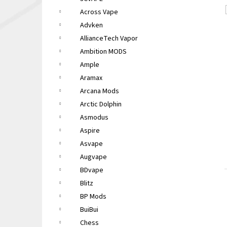
LIQUA ELEMENTS APPLE 10ML 6MG
e
Across Vape
149 Kč
l
Původně:
165 Kč
Advken
AllianceTech Vapor
Ambition MODS
Ample
Aramax
Arcana Mods
Arctic Dolphin
Asmodus
Aspire
Asvape
Augvape
BDvape
Blitz
BP Mods
BuiBui
Chess