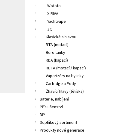
Wotofo
X-RIVA
Yachtvape
ZQ
Klasické s hlavou
RTA (motací)
Boro tanky
RDA (kapací)
RDTA (motací / kapací)
Vaporizéry na bylinky
Cartridge a Pody
Žhavící hlavy (tělíska)
Baterie, nabíjení
Příslušenství
DIY
Doplňkový sortiment
Produkty nové generace