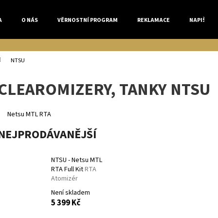
A
O NÁS
VĚRNOSTNÍ PROGRAM
REKLAMACE
NAPIŠTE 
Co potřebujete najít?
NTSU
CLEAROMIZERY, TANKY NTSU
HLEDAT
Netsu MTL RTA
NEJPRODÁVANĚJŠÍ
Doporučujeme
NTSU - Netsu MTL
RTA Full Kit
RTA
Atomizér
Není skladem
5 399 Kč