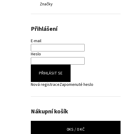
Značky
Přihlášení
E-mail
Heslo
PŘIHLÁSIT SE
Nová registrace
Zapomenuté heslo
Nákupní košík
0
KS /
0 KČ