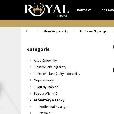
K
Přejít
na
o
KONTAKT
DOPRAV
obsah
Zpět
Zpět
š
do
do
í
k
obchodu
obchodu
Domů
Atomizéry a tanky
Podle značky a typu
P
o
Kategorie
Přeskočit
s
kategorie
t
Akce & novinky
r
Elektronické cigarety
a
Elektronické dýmky a doutníky
n
Gripy a mody
n
E-liquidy, náplně
í
Báze a příchutě
p
Atomizéry a tanky
a
Podle značky a typu
n
3CVAPE