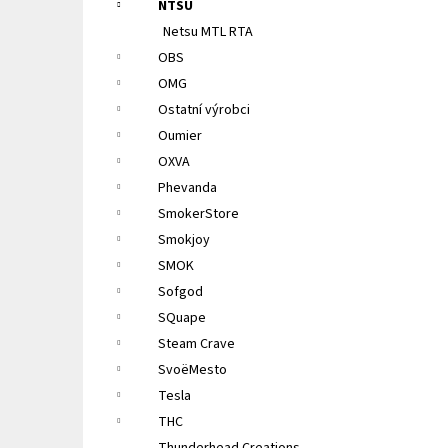
NTSU
Netsu MTL RTA
OBS
OMG
Ostatní výrobci
Oumier
OXVA
Phevanda
SmokerStore
Smokjoy
SMOK
Sofgod
SQuape
Steam Crave
SvoëMesto
Tesla
THC