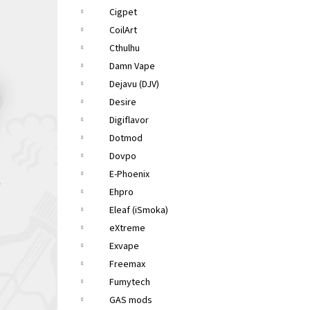
Cigpet
CoilArt
Cthulhu
Damn Vape
Dejavu (DJV)
Desire
Digiflavor
Dotmod
Dovpo
E-Phoenix
Ehpro
Eleaf (iSmoka)
eXtreme
Exvape
Freemax
Fumytech
GAS mods