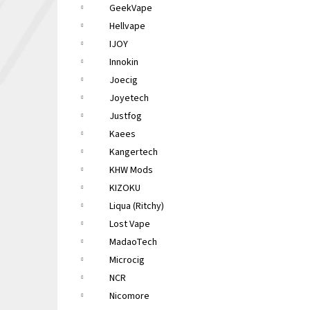
GeekVape
Hellvape
IJOY
Innokin
Joecig
Joyetech
Justfog
Kaees
Kangertech
KHW Mods
KIZOKU
Liqua (Ritchy)
Lost Vape
MadaoTech
Microcig
NCR
Nicomore