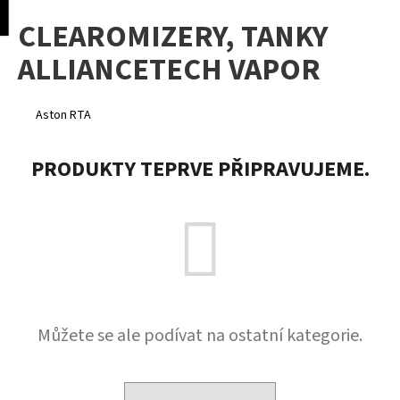
K
pní
Menu
CLEAROMIZERY, TANKY
o
Přejít
Zpět
Zpět
na
š
ALLIANCETECH VAPOR
obsah
í
C
k
o
Aston RTA
p
o
PRODUKTY TEPRVE PŘIPRAVUJEME.
t
ř
e
b
u
j
e
Můžete se ale podívat na ostatní kategorie.
t
e
n