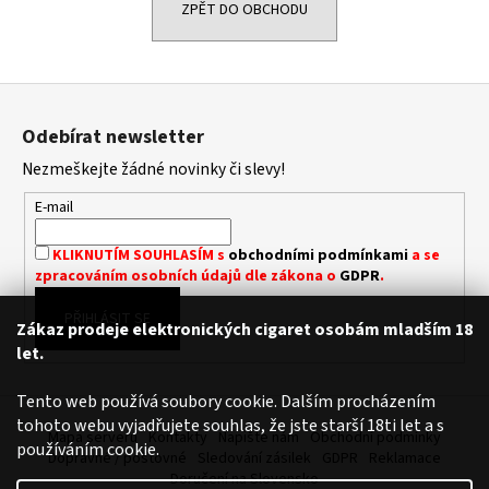
ZPĚT DO OBCHODU
a
j
í
Z
t
á
?
Odebírat newsletter
p
Nezmeškejte žádné novinky či slevy!
a
t
E-mail
í
HLEDAT
KLIKNUTÍM SOUHLASÍM s
obchodními podmínkami
a se
zpracováním osobních údajů dle zákona o
GDPR
.
PŘIHLÁSIT SE
Zákaz prodeje elektronických cigaret osobám mladším 18
D
let.
o
p
Tento web používá soubory cookie. Dalším procházením
o
tohoto webu vyjadřujete souhlas, že jste starší 18ti let a s
Mapa serveru
Kontakty
Napište nám
Obchodní podmínky
r
používáním cookie.
Dopravné / poštovné
Sledování zásilek
GDPR
Reklamace
u
Doručení na Slovensko