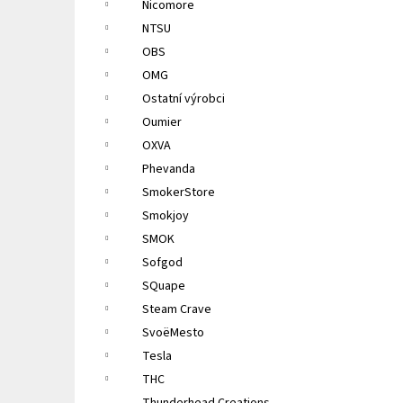
Nicomore
NTSU
OBS
OMG
Ostatní výrobci
Oumier
OXVA
Phevanda
SmokerStore
Smokjoy
SMOK
Sofgod
SQuape
Steam Crave
SvoëMesto
Tesla
THC