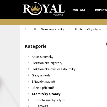
K
Přejít
na
o
KONTAKT
DOPRAV
obsah
Zpět
Zpět
š
do
do
í
k
obchodu
obchodu
Domů
Atomizéry a tanky
Podle značky a typu
P
o
Kategorie
Přeskočit
s
kategorie
t
Akce & novinky
r
Elektronické cigarety
a
Elektronické dýmky a doutníky
n
Gripy a mody
n
E-liquidy, náplně
í
Báze a příchutě
p
Atomizéry a tanky
a
Podle značky a typu
n
3CVAPE