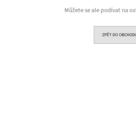
JOYETECH BF SS316 ATOMIZER 0,6OHM
DEKANG DESERT S
Můžete se ale podívat na os
48 Kč
159 Kč
Původně:
195 Kč
ZPĚT DO OBCHOD