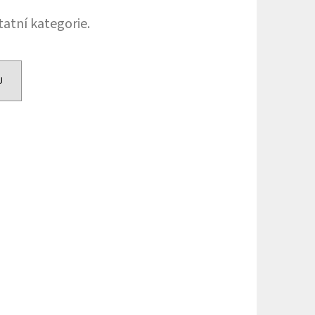
HIP 10ML 3MG
tatní kategorie.
U