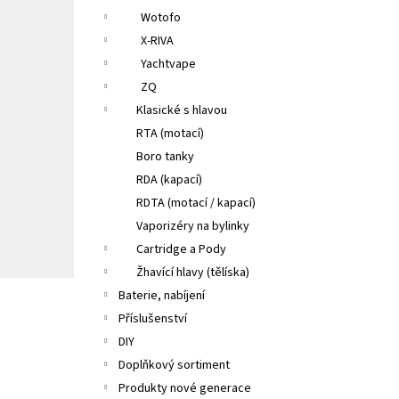
Wotofo
X-RIVA
Yachtvape
ZQ
Klasické s hlavou
RTA (motací)
Boro tanky
RDA (kapací)
RDTA (motací / kapací)
Vaporizéry na bylinky
Cartridge a Pody
Žhavící hlavy (tělíska)
Baterie, nabíjení
Příslušenství
DIY
Doplňkový sortiment
Produkty nové generace