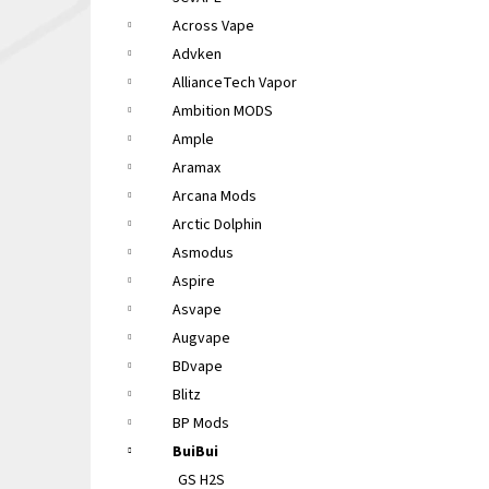
LIQUA ELEMENTS APPLE 10ML 6MG
e
Across Vape
149 Kč
l
Původně:
165 Kč
Advken
AllianceTech Vapor
Ambition MODS
Ample
Aramax
Arcana Mods
Arctic Dolphin
Asmodus
Aspire
Asvape
Augvape
BDvape
Blitz
BP Mods
BuiBui
GS H2S