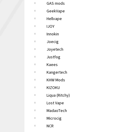
GAS mods
GeekVape
Hellvape
IJOY
Innokin
Joecig
Joyetech
Justfog
Kaees
Kangertech
KHW Mods
KIZOKU
Liqua (Ritchy)
Lost Vape
MadaoTech
Microcig
NCR