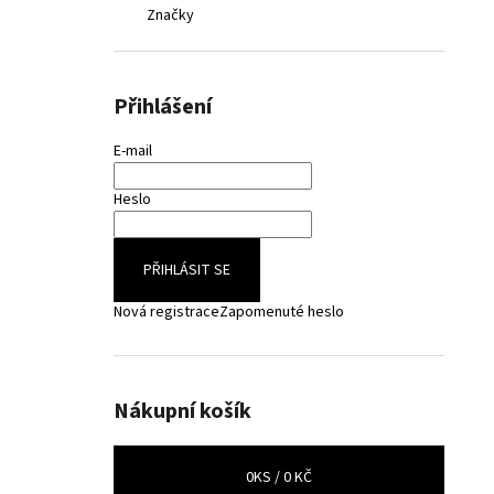
Značky
Přihlášení
E-mail
Heslo
PŘIHLÁSIT SE
Nová registrace
Zapomenuté heslo
Nákupní košík
0
KS /
0 KČ