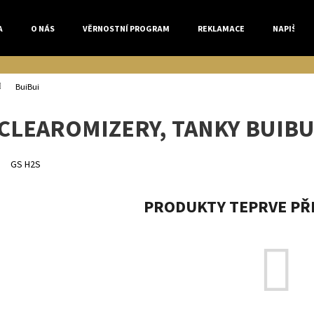
A
O NÁS
VĚRNOSTNÍ PROGRAM
REKLAMACE
NAPIŠTE 
Co potřebujete najít?
BuiBui
CLEAROMIZERY, TANKY BUIBU
HLEDAT
GS H2S
Doporučujeme
PRODUKTY TEPRVE PŘ