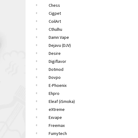
Chess
Cigpet
CoilArt
Cthulhu
Damn Vape
Dejavu (DJV)
Desire
Digiflavor
Dotmod
Dovpo
E-Phoenix
Ehpro
Eleaf (iSmoka)
eXtreme
Exvape
Freemax
Fumytech