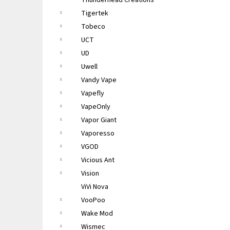
Thunderhead Creations
Tigertek
Tobeco
UCT
UD
Uwell
Vandy Vape
Vapefly
VapeOnly
Vapor Giant
Vaporesso
VGOD
Vicious Ant
Vision
ViVi Nova
VooPoo
Wake Mod
Wismec