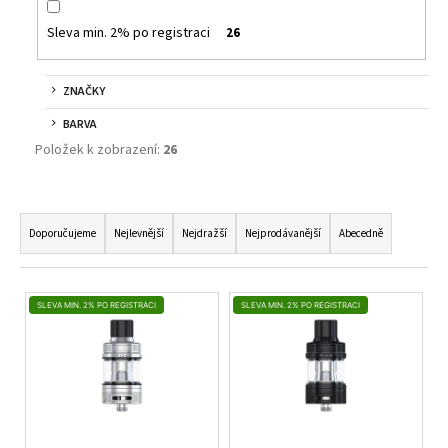
Sleva min. 2% po registraci
26
ZNAČKY
BARVA
Položek k zobrazení:
26
Ř
A
Doporučujeme
Nejlevnější
Nejdražší
Nejprodávanější
Abecedně
Z
E
V
N
SLEVA MIN. 2% PO REGISTRACI
SLEVA MIN. 2% PO REGISTRACI
Ý
Í
P
P
I
R
S
O
P
D