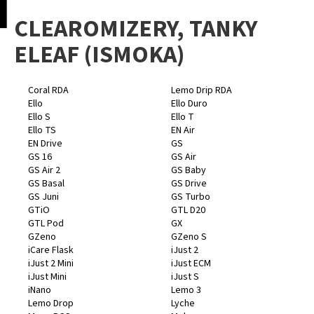
K
pní
Menu
CLEAROMIZERY, TANKY
o
Přejít
Zpět
Zpět
na
š
ELEAF (ISMOKA)
obsah
í
C
k
o
Coral RDA
Lemo Drip RDA
Ello
Ello Duro
p
Ello S
Ello T
o
Ello TS
EN Air
EN Drive
GS
t
GS 16
GS Air
ř
GS Air 2
GS Baby
e
GS Basal
GS Drive
GS Juni
GS Turbo
b
GTiO
GTL D20
u
GTL Pod
GX
j
GZeno
GZeno S
iCare Flask
iJust 2
e
iJust 2 Mini
iJust ECM
t
iJust Mini
iJust S
iNano
Lemo 3
e
Lemo Drop
Lyche
n