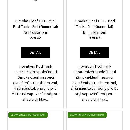
iSmoka-Eleaf GTL - Mini
iSmoka-Eleaf GTL - Pod
Pod Tank - 2ml (Gunmetal)
Tank - 2ml (Gunmetal)
Není skladem
Není skladem
279 Kč
279 Kč
DETAIL
DETAIL
Inovativní Pod Tank
Inovativní Pod Tank
Clearomizér společnosti
Clearomizér společnosti
iSmoka-Eleaf nesoucí
iSmoka-Eleaf nesoucí
označení GTL. Objem 2ml,
označení GTL. Objem 2ml,
užší náustek vhodný pro
širší náustek vhodný pro DL
MTL styl vapování. Podpora
styl vapování. Podpora
žhavících hlav...
žhavících hlav...
SLEVA MIN. 2% PO REGISTRACI
SLEVA MIN. 2% PO REGISTRACI