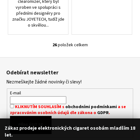
clearomizer, který byl
vyroben ve spolupráci s
předními designéry pro
značku JOYETECH, tudíž jde
o skvělou...
26
položek celkem
O
V
Z
L
á
Á
Odebírat newsletter
D
p
A
Nezmeškejte žádné novinky či slevy!
a
C
t
E-mail
Í
í
P
KLIKNUTÍM SOUHLASÍM s
obchodními podmínkami
a se
R
zpracováním osobních údajů dle zákona o
GDPR
.
V
K
PŘIHLÁSIT SE
Zákaz prodeje elektronických cigaret osobám mladším 18
Y
let.
V