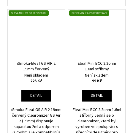
SLEVA MIN. 2% PO REGISTRACI
SLEVA MIN. 2% PO REGISTRACI
iSmoka-Eleaf GS AIR 2
Eleaf Mini BCC 2.2ohm
19mm červený
1.6ml stříbrný
Není skladem
Není skladem
225 Kč
99 Kč
DETAIL
DETAIL
iSmoka-Eleaf GS AIR 2 19mm
Eleaf Mini BCC 2.2ohm 1.6ml
červený Clearomizer GS Air
stříbrný Jedná se o
2 (19mm) disponuje
clearomizer, který byl
kapacitou 2ml a odporem
vyroben ve spolupráci s
0,75ohm a je kompatibilní s
předními designéry pro