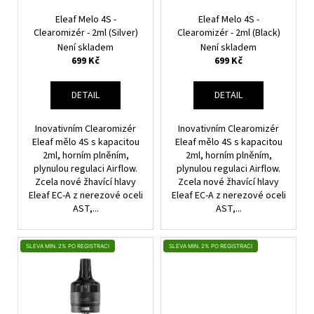
R
U
O
Eleaf Melo 4S -
Eleaf Melo 4S -
K
Clearomizér - 2ml (Silver)
Clearomizér - 2ml (Black)
D
T
Není skladem
Není skladem
U
699 Kč
699 Kč
Ů
K
T
DETAIL
DETAIL
Ů
Inovativním Clearomizér
Inovativním Clearomizér
Eleaf mělo 4S s kapacitou
Eleaf mělo 4S s kapacitou
2ml, horním plněním,
2ml, horním plněním,
plynulou regulaci Airflow.
plynulou regulaci Airflow.
Zcela nové žhavící hlavy
Zcela nové žhavící hlavy
Eleaf EC-A z nerezové oceli
Eleaf EC-A z nerezové oceli
AST,...
AST,...
SLEVA MIN. 2% PO REGISTRACI
SLEVA MIN. 2% PO REGISTRACI