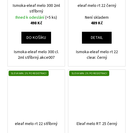
Ismoka-eleaf melo 300 2ml
eleaf melo rt 22 černý
stříbrný
Ihned k odeslání
(>5 ks)
Není skladem
498 Kč
489 Kč
DO KOŠÍKU
DETAIL
Ismoka-eleaf melo 300 cl.
Ismoka-eleaf melo rt 22
2ml stříbrný.akce007
clear. černý
SLEVA MIN. 2% PO REGISTRACI
SLEVA MIN. 2% PO REGISTRACI
eleaf melo rt 22 stříbrný
Eleaf melo RT 25 černý