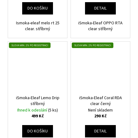
DO KOŠÍKU
DETAIL
Ismoka-eleaf melo rt 25
iSmoka-Eleaf OPPO RTA
clear. stříbrný
clear stříbrný
SLEVA MIN. 2% PO REGISTRACI
SLEVA MIN. 2% PO REGISTRACI
iSmoka-Eleaf Lemo Drip
iSmoka-Eleaf Coral RDA
stříbrný
clear černý
Ihned k odeslání
(5 ks)
Není skladem
499 Kč
290 Kč
DO KOŠÍKU
DETAIL