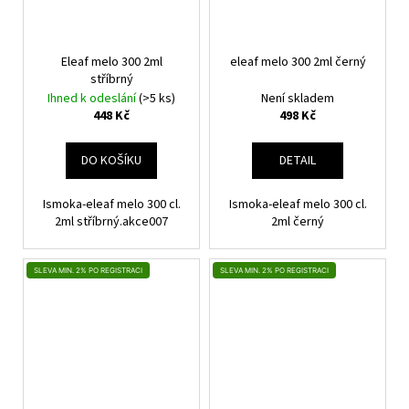
Eleaf melo 300 2ml
eleaf melo 300 2ml černý
stříbrný
Ihned k odeslání
(>5 ks)
Není skladem
448 Kč
498 Kč
DO KOŠÍKU
DETAIL
Ismoka-eleaf melo 300 cl.
Ismoka-eleaf melo 300 cl.
2ml stříbrný.akce007
2ml černý
SLEVA MIN. 2% PO REGISTRACI
SLEVA MIN. 2% PO REGISTRACI