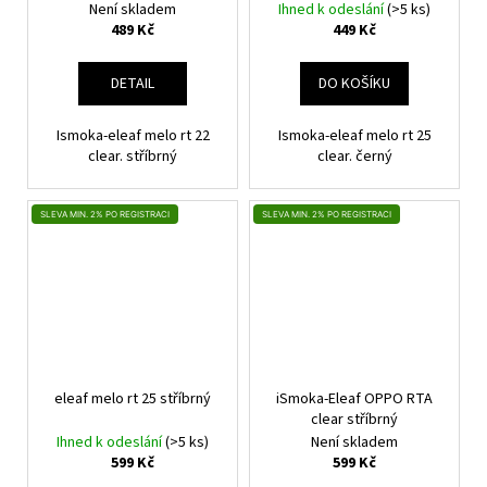
Není skladem
Ihned k odeslání
(>5 ks)
489 Kč
449 Kč
DETAIL
DO KOŠÍKU
Ismoka-eleaf melo rt 22
Ismoka-eleaf melo rt 25
clear. stříbrný
clear. černý
SLEVA MIN. 2% PO REGISTRACI
SLEVA MIN. 2% PO REGISTRACI
eleaf melo rt 25 stříbrný
iSmoka-Eleaf OPPO RTA
clear stříbrný
Ihned k odeslání
(>5 ks)
Není skladem
599 Kč
599 Kč