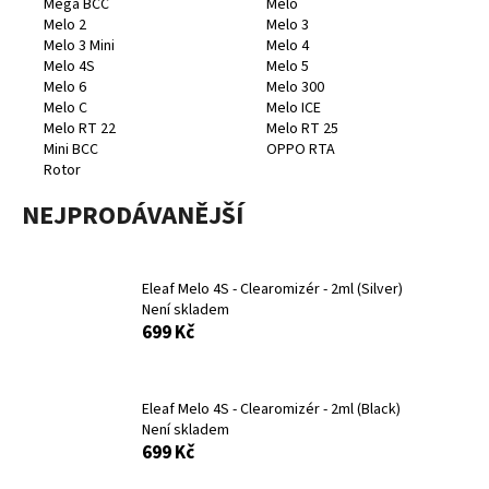
Mega BCC
Melo
a
Melo 2
Melo 3
Melo 3 Mini
Melo 4
j
Melo 4S
Melo 5
í
Melo 6
Melo 300
t
Melo C
Melo ICE
Melo RT 22
Melo RT 25
?
Mini BCC
OPPO RTA
Rotor
NEJPRODÁVANĚJŠÍ
HLEDAT
Eleaf Melo 4S - Clearomizér - 2ml (Silver)
Není skladem
699 Kč
D
o
p
Eleaf Melo 4S - Clearomizér - 2ml (Black)
o
Není skladem
r
699 Kč
u