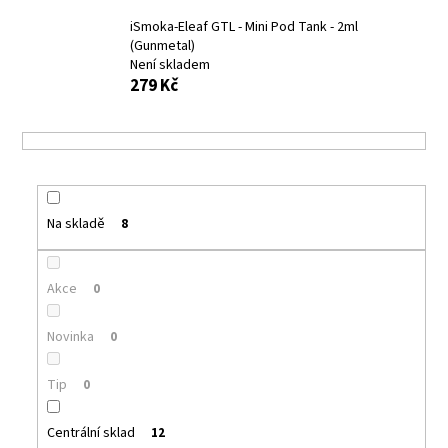
č
u
iSmoka-Eleaf GTL - Mini Pod Tank - 2ml
j
(Gunmetal)
e
Není skladem
279 Kč
m
e
DEKANG
DESERT
SHIP
10ML
Na skladě
8
6MG
159
Kč
Akce
0
Původně:
195
Kč
Novinka
0
Tip
0
Centrální sklad
12