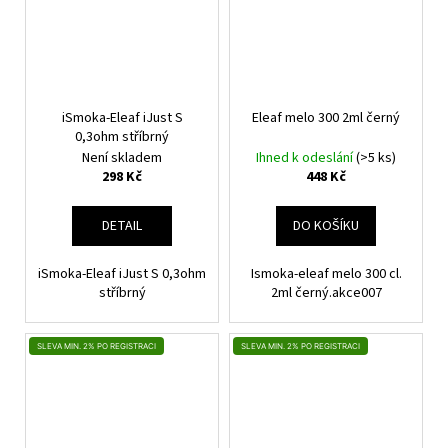
iSmoka-Eleaf iJust S
Eleaf melo 300 2ml černý
0,3ohm stříbrný
Není skladem
Ihned k odeslání
(>5 ks)
298 Kč
448 Kč
DETAIL
DO KOŠÍKU
iSmoka-Eleaf iJust S 0,3ohm
Ismoka-eleaf melo 300 cl.
stříbrný
2ml černý.akce007
SLEVA MIN. 2% PO REGISTRACI
SLEVA MIN. 2% PO REGISTRACI