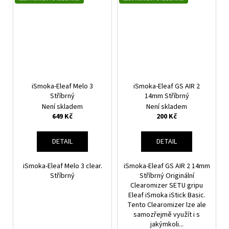
iSmoka-Eleaf Melo 3
iSmoka-Eleaf GS AIR 2
Stříbrný
14mm Stříbrný
Není skladem
Není skladem
649 Kč
200 Kč
DETAIL
DETAIL
iSmoka-Eleaf Melo 3 clear.
iSmoka-Eleaf GS AIR 2 14mm
Stříbrný
Stříbrný Originální
Clearomizer SETU gripu
Eleaf iSmoka iStick Basic.
Tento Clearomizer lze ale
samozřejmě využít i s
jakýmkoli...