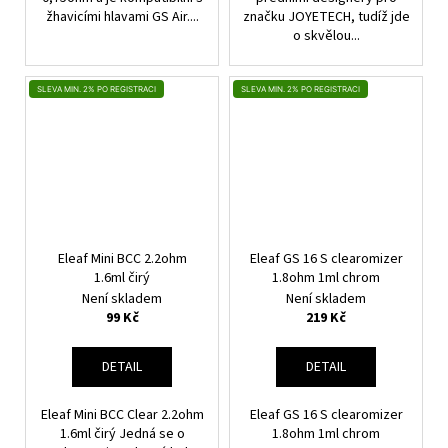
žhavicími hlavami GS Air....
značku JOYETECH, tudíž jde
o skvělou...
SLEVA MIN. 2% PO REGISTRACI
SLEVA MIN. 2% PO REGISTRACI
Eleaf Mini BCC 2.2ohm
Eleaf GS 16 S clearomizer
1.6ml čirý
1.8ohm 1ml chrom
Není skladem
Není skladem
99 Kč
219 Kč
DETAIL
DETAIL
Eleaf Mini BCC Clear 2.2ohm
Eleaf GS 16 S clearomizer
1.6ml čirý Jedná se o
1.8ohm 1ml chrom