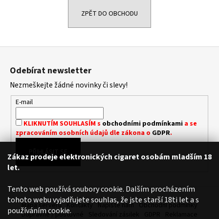
a
ZPĚT DO OBCHODU
j
í
t
Z
?
á
Odebírat newsletter
p
Nezmeškejte žádné novinky či slevy!
a
t
E-mail
í
HLEDAT
KLIKNUTÍM SOUHLASÍM s
obchodními podmínkami
a se
zpracováním osobních údajů dle zákona o
GDPR
.
PŘIHLÁSIT SE
D
Zákaz prodeje elektronických cigaret osobám mladším 18
o
let.
p
o
Tento web používá soubory cookie. Dalším procházením
r
tohoto webu vyjadřujete souhlas, že jste starší 18ti let a s
Mapa serveru
Kontakty
Napište nám
Obchodní podmínky
u
používáním cookie.
Dopravné / poštovné
Sledování zásilek
GDPR
Reklamace