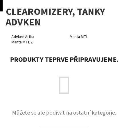
K
pní
Menu
CLEAROMIZERY, TANKY
o
Přejít
Zpět
Zpět
na
š
ADVKEN
obsah
í
C
k
o
Advken Artha
Manta MTL
Manta MTL 2
p
o
PRODUKTY TEPRVE PŘIPRAVUJEME.
t
ř
e
b
u
j
e
t
Můžete se ale podívat na ostatní kategorie.
e
n