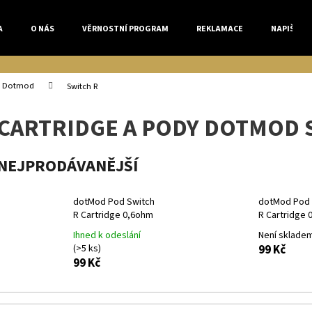
A
O NÁS
VĚRNOSTNÍ PROGRAM
REKLAMACE
NAPIŠTE 
Co potřebujete najít?
Dotmod
Switch R
CARTRIDGE A PODY DOTMOD 
HLEDAT
NEJPRODÁVANĚJŠÍ
Doporučujeme
dotMod Pod Switch
dotMod Pod 
R Cartridge 0,6ohm
R Cartridge 
Ihned k odeslání
Není sklade
(>5 ks)
99 Kč
99 Kč