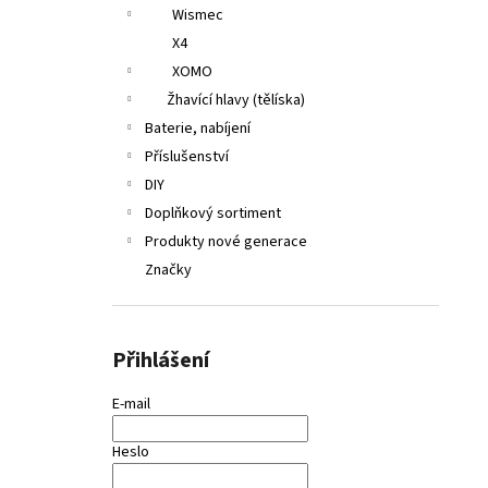
Wismec
X4
XOMO
Žhavící hlavy (tělíska)
Baterie, nabíjení
Příslušenství
DIY
Doplňkový sortiment
Produkty nové generace
Značky
Přihlášení
E-mail
Heslo