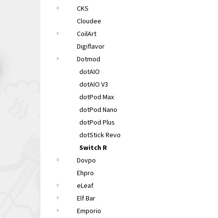
CKS
Cloudee
CoilArt
Digiflavor
Dotmod
dotAIO
dotAIO V3
dotPod Max
dotPod Nano
dotPod Plus
dotStick Revo
Switch R
Dovpo
Ehpro
eLeaf
Elf Bar
Emporio