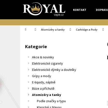
K
Přejít
na
o
KONTAKT
DOPRAV
obsah
Zpět
Zpět
š
do
do
í
k
obchodu
obchodu
Domů
Atomizéry a tanky
Cartridge a Pody
P
o
Kategorie
Přeskočit
s
kategorie
t
Akce & novinky
r
Elektronické cigarety
a
Elektronické dýmky a doutníky
n
Gripy a mody
n
E-liquidy, náplně
í
Báze a příchutě
p
Atomizéry a tanky
a
Podle značky a typu
n
Klasické s hlavou