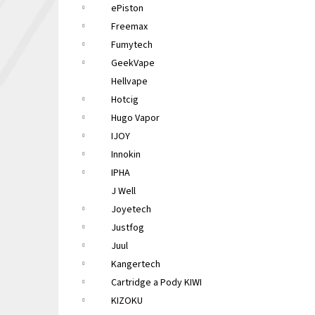
ePiston
Freemax
Fumytech
GeekVape
Hellvape
Hotcig
Hugo Vapor
IJOY
Innokin
IPHA
J Well
Joyetech
Justfog
Juul
Kangertech
Cartridge a Pody KIWI
KIZOKU