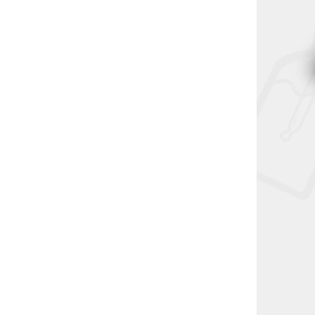
rtridge
dotMod Pod Switch R Cartridge
1,0ohm
Ihned k odeslání
(5 ks)
99 Kč
DO KOŠÍKU
 2ml s
Náhradní Pod Cartridge 2ml s
vou typu
integrovanou žhavící hlavou typu
ro MTL
Mesh a odporem 1,0 Ω pro MTL
í PCTG
vapování. Transparentní PCTG
ojení a...
konstrukce, magnetické připojení a...