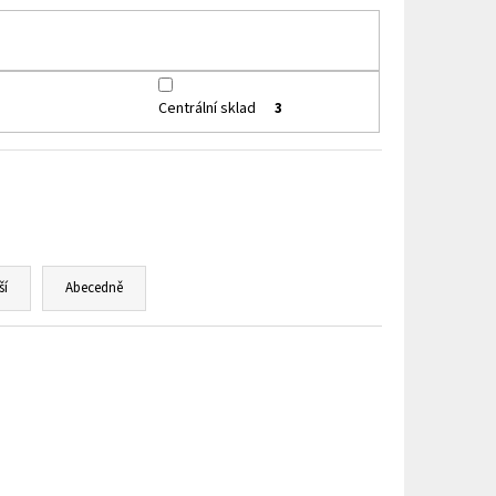
HIP 10ML 3MG
Centrální sklad
3
ší
Abecedně
0101173783
Kód:
810101178924