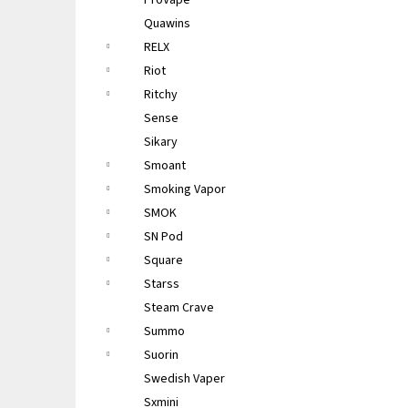
ProVape
Quawins
RELX
Riot
Ritchy
Sense
Sikary
Smoant
Smoking Vapor
SMOK
SN Pod
Square
Starss
Steam Crave
Summo
Suorin
Swedish Vaper
Sxmini