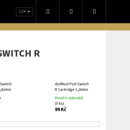
Hledat
Přihlášení
Nákupní
CZK
NÁM
OBCHODNÍ PODMÍNKY
DORUČENIE NA SLOVENSKO
ODSTO
košík
SWITCH R
Switch
dotMod Pod Switch
0,8ohm
R Cartridge 1,0ohm
m
Ihned k odeslání
(5 ks)
99 Kč
Následující