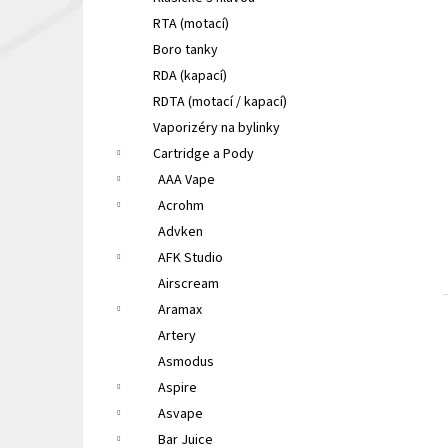
LIQUA ELEMENTS APPLE 10ML 6MG
e
RTA (motací)
149 Kč
l
Původně:
165 Kč
Boro tanky
RDA (kapací)
RDTA (motací / kapací)
Vaporizéry na bylinky
Cartridge a Pody
AAA Vape
Acrohm
Advken
AFK Studio
Airscream
Aramax
Artery
Asmodus
Aspire
Asvape
Bar Juice