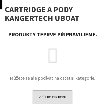
K
pní
Menu
CARTRIDGE A PODY
o
Přejít
Zpět
Zpět
na
š
KANGERTECH UBOAT
obsah
í
C
k
o
PRODUKTY TEPRVE PŘIPRAVUJEME.
p
o
t
ř
e
b
u
Můžete se ale podívat na ostatní kategorie.
j
e
t
e
ZPĚT DO OBCHODU
n