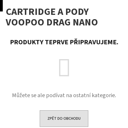
K
pní
Menu
CARTRIDGE A PODY
o
Přejít
Zpět
Zpět
na
š
VOOPOO DRAG NANO
obsah
í
C
k
o
PRODUKTY TEPRVE PŘIPRAVUJEME.
p
o
t
ř
e
b
u
Můžete se ale podívat na ostatní kategorie.
j
e
t
e
ZPĚT DO OBCHODU
n