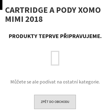
K
pní
Menu
CARTRIDGE A PODY XOMO
o
Přejít
Zpět
Zpět
na
š
MIMI 2018
obsah
í
C
k
o
PRODUKTY TEPRVE PŘIPRAVUJEME.
p
o
t
ř
e
b
u
Můžete se ale podívat na ostatní kategorie.
j
e
t
e
ZPĚT DO OBCHODU
n