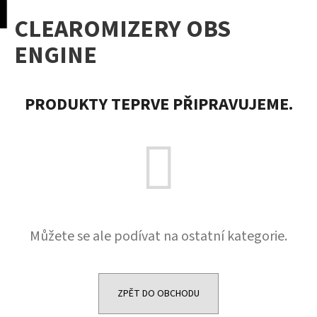
K
pní
Menu
CLEAROMIZERY OBS
o
Přejít
Zpět
Zpět
na
š
ENGINE
obsah
í
C
k
o
PRODUKTY TEPRVE PŘIPRAVUJEME.
p
o
t
ř
e
b
u
Můžete se ale podívat na ostatní kategorie.
j
e
t
e
ZPĚT DO OBCHODU
n