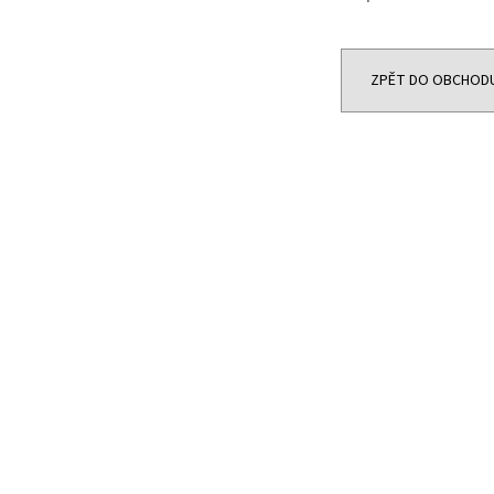
JOYETECH BF SS316 ATOMIZER 0,6OHM
DEKANG DESERT S
48 Kč
159 Kč
Původně:
195 Kč
ZPĚT DO OBCHOD