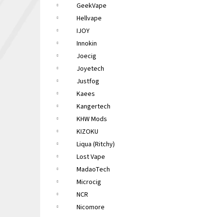
GeekVape
Hellvape
IJOY
Innokin
Joecig
Joyetech
Justfog
Kaees
Kangertech
KHW Mods
KIZOKU
Liqua (Ritchy)
Lost Vape
MadaoTech
Microcig
NCR
Nicomore