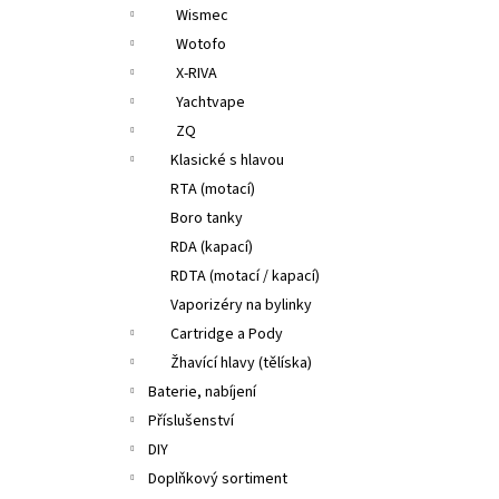
Wismec
Wotofo
X-RIVA
Yachtvape
ZQ
Klasické s hlavou
RTA (motací)
Boro tanky
RDA (kapací)
RDTA (motací / kapací)
Vaporizéry na bylinky
Cartridge a Pody
Žhavící hlavy (tělíska)
Baterie, nabíjení
Příslušenství
DIY
Doplňkový sortiment