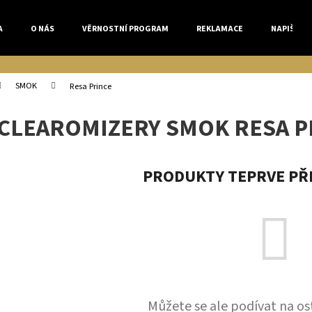
A
O NÁS
VĚRNOSTNÍ PROGRAM
REKLAMACE
NAPIŠTE 
Co potřebujete najít?
SMOK
Resa Prince
CLEAROMIZERY SMOK RESA P
HLEDAT
PRODUKTY TEPRVE PŘ
Doporučujeme
Můžete se ale podívat na os