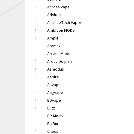
LIQUA ELEMENTS APPLE 10ML 6MG
e
Across Vape
149 Kč
l
Původně:
165 Kč
Advken
AllianceTech Vapor
Ambition MODS
Ample
Aramax
Arcana Mods
Arctic Dolphin
Asmodus
Aspire
Asvape
Augvape
BDvape
Blitz
BP Mods
BuiBui
Chess