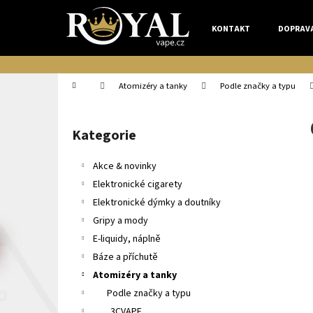
K
Přejít
na
o
KONTAKT
DOPRAV
obsah
Zpět
Zpět
š
do
do
í
k
obchodu
obchodu
Domů
Atomizéry a tanky
Podle značky a typu
P
o
Kategorie
Přeskočit
s
kategorie
t
Akce & novinky
r
Elektronické cigarety
a
Elektronické dýmky a doutníky
n
Gripy a mody
n
E-liquidy, náplně
í
Báze a příchutě
p
Atomizéry a tanky
a
Podle značky a typu
n
3CVAPE