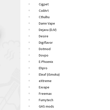
Cigpet
CoilArt
Cthulhu
Damn Vape
Dejavu (DJV)
Desire
Digiflavor
Dotmod
Dovpo
E-Phoenix
Ehpro
Eleaf (iSmoka)
eXtreme
Exvape
Freemax
Fumytech
GAS mods