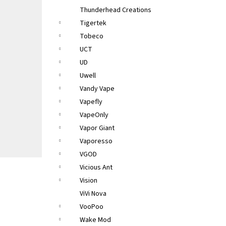
Thunderhead Creations
Tigertek
Tobeco
UCT
UD
Uwell
Vandy Vape
Vapefly
VapeOnly
Vapor Giant
Vaporesso
VGOD
Vicious Ant
Vision
ViVi Nova
VooPoo
Wake Mod