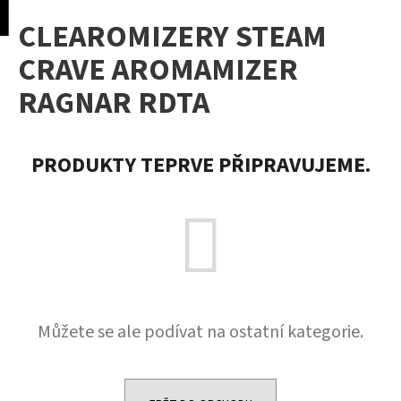
K
pní
Menu
CLEAROMIZERY STEAM
o
Přejít
Zpět
Zpět
na
š
CRAVE AROMAMIZER
obsah
í
RAGNAR RDTA
C
k
o
p
PRODUKTY TEPRVE PŘIPRAVUJEME.
o
t
ř
e
b
u
j
e
Můžete se ale podívat na ostatní kategorie.
t
e
n