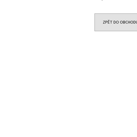
JOYETECH BF SS316 ATOMIZER 0,6OHM
DEKANG DESERT S
48 Kč
159 Kč
Původně:
195 Kč
ZPĚT DO OBCHOD