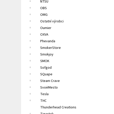
NTSU
OBS
OMG
Ostatní výrobci
Oumier
OXVA
Phevanda
SmokerStore
Smokjoy
SMOK
Sofgod
SQuape
Steam Crave
SvoëMesto
Tesla
THC
Thunderhead Creations