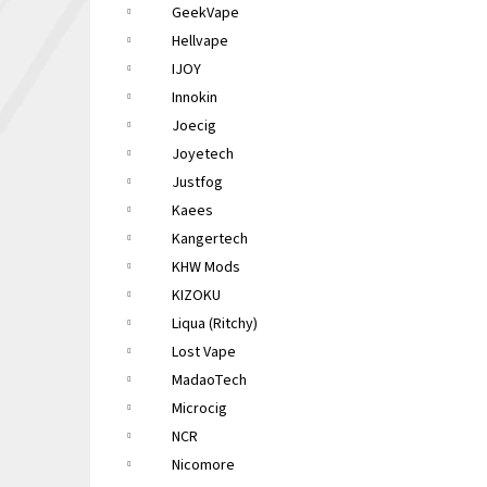
GeekVape
Hellvape
IJOY
Innokin
Joecig
Joyetech
Justfog
Kaees
Kangertech
KHW Mods
KIZOKU
Liqua (Ritchy)
Lost Vape
MadaoTech
Microcig
NCR
Nicomore