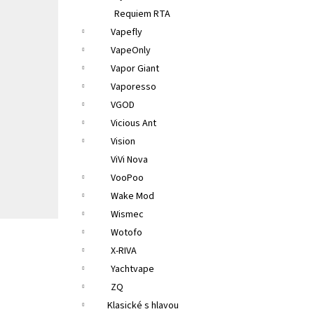
Requiem RTA
Vapefly
VapeOnly
Vapor Giant
Vaporesso
VGOD
Vicious Ant
Vision
ViVi Nova
VooPoo
Wake Mod
Wismec
Wotofo
X-RIVA
Yachtvape
ZQ
Klasické s hlavou