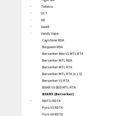
Tigertek
Tobeco
UCT
UD
Uwell
Vandy Vape
Capstone RDA
Requiem RDA
Berserker Mini V2 MTL RTA
Berserker MTL RDA
Berserker MTL RTA
Berserker MTL RTA (v.1.5)
Berserker V2 RTA
BSKR V3 (B3) MTL RTA
BSKRS (Berserker)
MATO RDTA
Pyro V3 RDTA
Pyro V4 RDTA