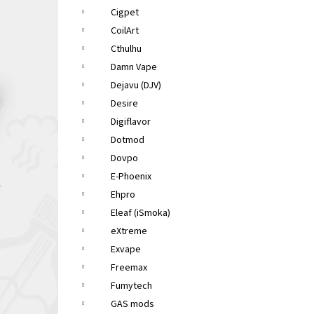
Cigpet
CoilArt
Cthulhu
Damn Vape
Dejavu (DJV)
Desire
Digiflavor
Dotmod
Dovpo
E-Phoenix
Ehpro
Eleaf (iSmoka)
eXtreme
Exvape
Freemax
Fumytech
GAS mods