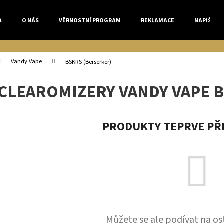
A
O NÁS
VĚRNOSTNÍ PROGRAM
REKLAMACE
NAPIŠTE 
Co potřebujete najít?
Vandy Vape
BSKRS (Berserker)
CLEAROMIZERY VANDY VAPE 
HLEDAT
PRODUKTY TEPRVE PŘ
Doporučujeme
Můžete se ale podívat na os