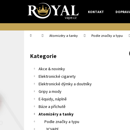
K
Přejít
na
o
KONTAKT
DOPRAV
obsah
Zpět
Zpět
š
do
do
í
k
obchodu
obchodu
Domů
Atomizéry a tanky
Podle značky a typu
P
o
Kategorie
Přeskočit
s
kategorie
t
Akce & novinky
r
Elektronické cigarety
a
Elektronické dýmky a doutníky
n
Gripy a mody
n
E-liquidy, náplně
í
Báze a příchutě
p
Atomizéry a tanky
a
Podle značky a typu
n
3CVAPE