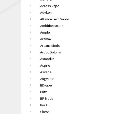
LIQUA ELEMENTS APPLE 10ML 6MG
e
Across Vape
149 Kč
l
Původně:
165 Kč
Advken
AllianceTech Vapor
Ambition MODS
Ample
Aramax
Arcana Mods
Arctic Dolphin
Asmodus
Aspire
Asvape
Augvape
BDvape
Blitz
BP Mods
BuiBui
Chess