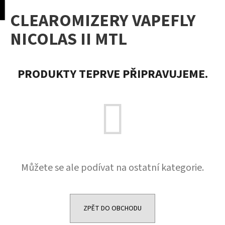
K
pní
Menu
CLEAROMIZERY VAPEFLY
o
Přejít
Zpět
Zpět
na
š
NICOLAS II MTL
obsah
í
C
k
o
PRODUKTY TEPRVE PŘIPRAVUJEME.
p
o
t
ř
e
b
u
Můžete se ale podívat na ostatní kategorie.
j
e
t
e
ZPĚT DO OBCHODU
n