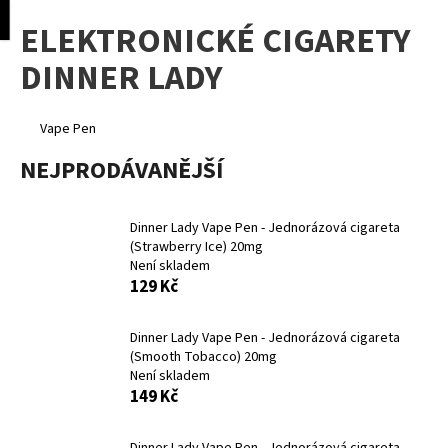
K
pní
Menu
ELEKTRONICKÉ CIGARETY
o
Přejít
Zpět
Zpět
na
š
DINNER LADY
obsah
í
C
k
o
Vape Pen
p
NEJPRODÁVANĚJŠÍ
o
t
Dinner Lady Vape Pen - Jednorázová cigareta
ř
(Strawberry Ice) 20mg
e
Není skladem
b
129 Kč
u
j
Dinner Lady Vape Pen - Jednorázová cigareta
(Smooth Tobacco) 20mg
e
Není skladem
t
149 Kč
e
n