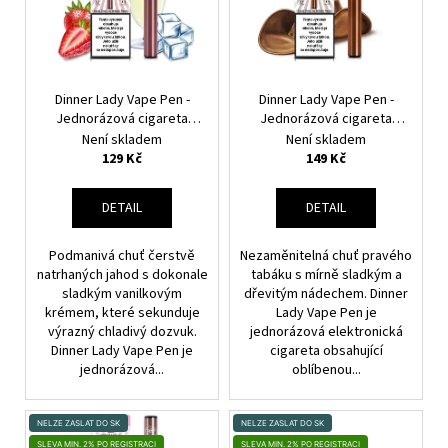
I
R
S
O
P
D
R
U
O
Dinner Lady Vape Pen -
Dinner Lady Vape Pen -
K
Jednorázová cigareta
Jednorázová cigareta
D
(Strawberry Ice) 20mg
(Smooth Tobacco) 20mg
T
Není skladem
Není skladem
U
129 Kč
149 Kč
Ů
K
T
DETAIL
DETAIL
Ů
Podmanivá chuť čerstvě
Nezaměnitelná chuť pravého
natrhaných jahod s dokonale
tabáku s mírně sladkým a
sladkým vanilkovým
dřevitým nádechem. Dinner
krémem, které sekunduje
Lady Vape Pen je
výrazný chladivý dozvuk.
jednorázová elektronická
Dinner Lady Vape Pen je
cigareta obsahující
jednorázová...
oblíbenou...
NELZE ZASLAT DO SK
NELZE ZASLAT DO SK
SLEVA MIN. 2% PO REGISTRACI
SLEVA MIN. 2% PO REGISTRACI