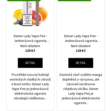
Dinner Lady Vape Pen -
Dinner Lady Vape Pen -
Jednorázová cigareta
Jednorázová cigareta
(Pink Berry) 20mg
(Mango Ice) 20mg
Není skladem
Není skladem
129 Kč
129 Kč
DETAIL
DETAIL
Prvotřídní ovocný koktejl
Exotická chuť zralého manga
exotických sladkých citrusů
doplněná o výraznou, ale
a lesní směsi. Dinner Lady
zároveň nevtíravou
Vape Pen je jednorázová
chladivou složku. Dinner
elektronická cigareta
Lady Vape Pen je
obsahující oblíbenou...
jednorázová elektronická
cigareta...