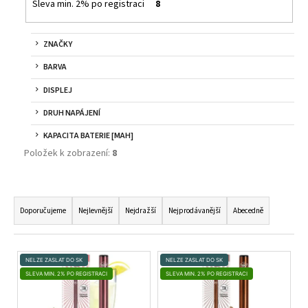
č
Sleva min. 2% po registraci
8
u
j
e
ZNAČKY
m
BARVA
e
DISPLEJ
DRUH NAPÁJENÍ
DEKANG
MENTOL
KAPACITA BATERIE [MAH]
10ML
6MG
Položek k zobrazení:
8
159
Kč
Ř
Původně:
195
A
Doporučujeme
Nejlevnější
Nejdražší
Nejprodávanější
Abecedně
Kč
Z
E
V
N
NELZE ZASLAT DO SK
NELZE ZASLAT DO SK
Ý
SLEVA MIN. 2% PO REGISTRACI
SLEVA MIN. 2% PO REGISTRACI
Í
P
P