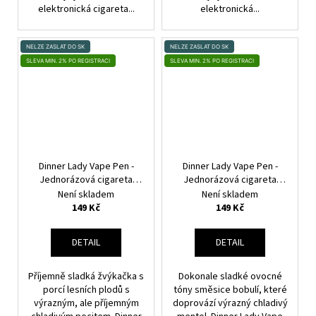
elektronická cigareta...
elektronická...
NELZE ZASLAT DO SK
NELZE ZASLAT DO SK
SLEVA MIN. 2% PO REGISTRACI
SLEVA MIN. 2% PO REGISTRACI
Dinner Lady Vape Pen -
Dinner Lady Vape Pen -
Jednorázová cigareta
Jednorázová cigareta
(Bubblegum Ice) 20mg
(Blue Menthol) 20mg
Není skladem
Není skladem
149 Kč
149 Kč
DETAIL
DETAIL
Příjemně sladká žvýkačka s
Dokonale sladké ovocné
porcí lesních plodů s
tóny směsice bobulí, které
výrazným, ale příjemným
doprovází výrazný chladivý