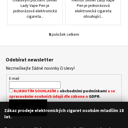
chladivým pocitem. Dinner
mentol. Dinner Lady Vape
Lady Vape Pen je
Pen je jednorázová
jednorázová elektronická
elektronická cigareta
cigareta...
obsahující...
8
položek celkem
O
V
Z
L
á
Á
Odebírat newsletter
D
p
A
Nezmeškejte žádné novinky či slevy!
a
C
t
E-mail
Í
í
P
KLIKNUTÍM SOUHLASÍM s
obchodními podmínkami
a se
R
zpracováním osobních údajů dle zákona o
GDPR
.
V
K
PŘIHLÁSIT SE
Zákaz prodeje elektronických cigaret osobám mladším 18
Y
let.
V
Ý