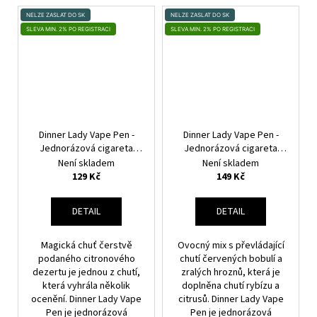
NELZE ZASLAT DO SK
NELZE ZASLAT DO SK
SLEVA MIN. 2% PO REGISTRACI
SLEVA MIN. 2% PO REGISTRACI
Dinner Lady Vape Pen -
Dinner Lady Vape Pen -
Jednorázová cigareta
Jednorázová cigareta
(Lemon Tart) 20mg
(Fruit Mix) 20mg
Není skladem
Není skladem
129 Kč
149 Kč
DETAIL
DETAIL
Magická chuť čerstvě
Ovocný mix s převládající
podaného citronového
chutí červených bobulí a
dezertu je jednou z chutí,
zralých hroznů, která je
která vyhrála několik
doplněna chutí rybízu a
ocenění. Dinner Lady Vape
citrusů. Dinner Lady Vape
Pen je jednorázová
Pen je jednorázová