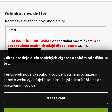
D
Z
V
A
Á
á
C
Odebírat newsletter
N
p
Í
Í
Nezmeškejte žádné novinky či slevy!
P
a
R
t
E-mail
V
í
K
KLIKNUTÍM SOUHLASÍM s
obchodními podmínkami
a se
Y
zpracováním osobních údajů dle zákona o
GDPR
.
V
Ý
PŘIHLÁSIT SE
Zákaz prodeje elektronických cigaret osobám mladším 18
P
let.
I
S
Tento web používá soubory cookie. Dalším procházením
U
tohoto webu vyjadřujete souhlas, že jste starší 18ti let a s
Mapa serveru
Kontakty
Napište nám
Obchodní podmínky
používáním cookie.
Dopravné / poštovné
Sledování zásilek
GDPR
Reklamace
Doručení na Slovensko
Nastavení
Vytvořil Shoptet