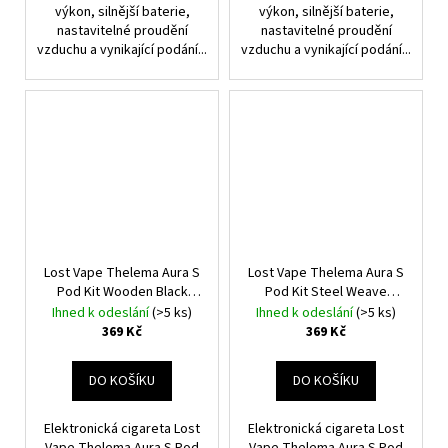
výkon, silnější baterie,
výkon, silnější baterie,
nastavitelné proudění
nastavitelné proudění
vzduchu a vynikající podání...
vzduchu a vynikající podání...
Lost Vape Thelema Aura S
Lost Vape Thelema Aura S
Pod Kit Wooden Black
Pod Kit Steel Weave
1600mAh
1600mAh
Ihned k odeslání
(>5 ks)
Ihned k odeslání
(>5 ks)
369 Kč
369 Kč
DO KOŠÍKU
DO KOŠÍKU
Elektronická cigareta Lost
Elektronická cigareta Lost