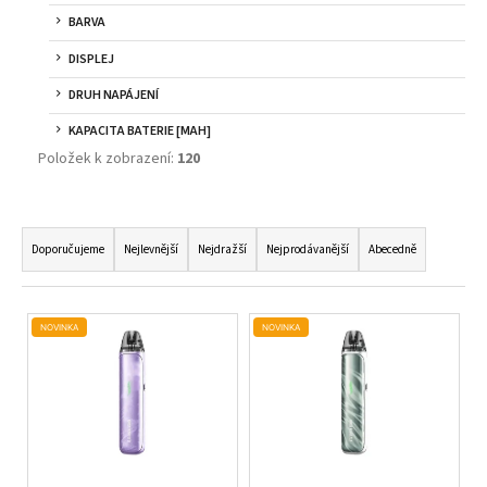
BARVA
DISPLEJ
DRUH NAPÁJENÍ
KAPACITA BATERIE [MAH]
Položek k zobrazení:
120
Ř
A
Doporučujeme
Nejlevnější
Nejdražší
Nejprodávanější
Abecedně
Z
E
V
N
NOVINKA
NOVINKA
Ý
Í
P
P
I
R
S
O
P
D