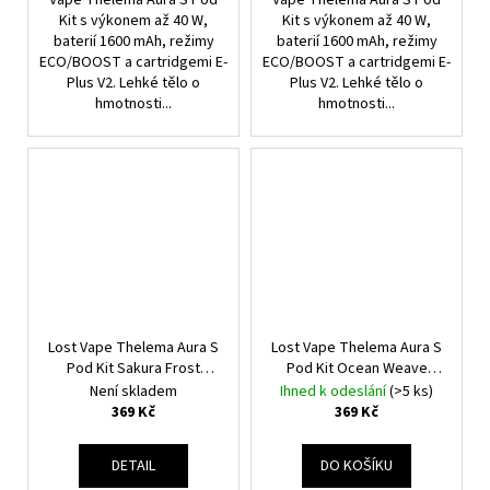
Vape Thelema Aura S Pod
Vape Thelema Aura S Pod
Kit s výkonem až 40 W,
Kit s výkonem až 40 W,
baterií 1600 mAh, režimy
baterií 1600 mAh, režimy
ECO/BOOST a cartridgemi E-
ECO/BOOST a cartridgemi E-
Plus V2. Lehké tělo o
Plus V2. Lehké tělo o
hmotnosti...
hmotnosti...
Lost Vape Thelema Aura S
Lost Vape Thelema Aura S
Pod Kit Sakura Frost
Pod Kit Ocean Weave
1600mAh
1600mAh
Není skladem
Ihned k odeslání
(>5 ks)
369 Kč
369 Kč
DETAIL
DO KOŠÍKU