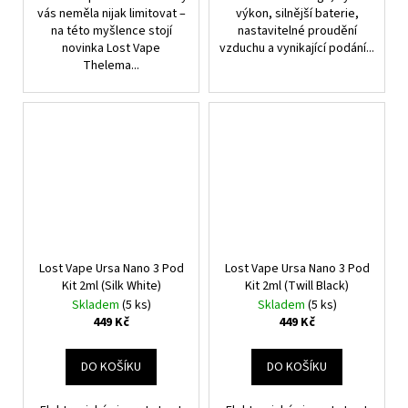
vás neměla nijak limitovat –
výkon, silnější baterie,
na této myšlence stojí
nastavitelné proudění
novinka Lost Vape
vzduchu a vynikající podání...
Thelema...
Lost Vape Ursa Nano 3 Pod
Lost Vape Ursa Nano 3 Pod
Kit 2ml (Silk White)
Kit 2ml (Twill Black)
Skladem
(5 ks)
Skladem
(5 ks)
449 Kč
449 Kč
DO KOŠÍKU
DO KOŠÍKU