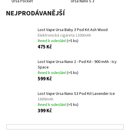
Ursa Pocket
Ursa Nano S 3
a
NEJPRODÁVANĚJŠÍ
j
í
t
Lost Vape Ursa Baby 3 Pod Kit Ash Wood
?
Elektronická cigareta 1200mAh
Ihned k odeslání
(>5 ks)
475 Kč
Lost Vape Ursa Nano 2 - Pod Kit - 900 mAh - Icy
HLEDAT
Space
Ihned k odeslání
(>5 ks)
599 Kč
D
Lost Vape Ursa Nano S3 Pod Kit Lavender Ice
o
1600mAh
p
Ihned k odeslání
(>5 ks)
399 Kč
o
r
u