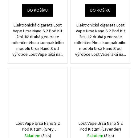
DO KOŠÍKU
DO KOŠÍKU
Elektronická cigareta Lost
Elektronická cigareta Lost
Vape Ursa Nano S 2 Pod Kit
Vape Ursa Nano S 2 Pod Kit
2ml Již druhá generace
2ml Již druhá generace
odlehčeného a kompaktního
odlehčeného a kompaktního
modelu Ursa Nano S od
modelu Ursa Nano S od
výrobce Lost Vape láká na...
výrobce Lost Vape láká na...
Lost Vape Ursa Nano S 2
Lost Vape Ursa Nano S 2
Pod Kit 2ml (Grey
Pod Kit 2ml (Lavender)
Neverfall)
Skladem
(5 ks)
Skladem
(5 ks)