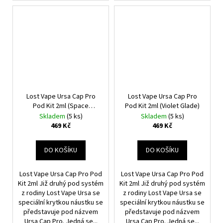
Lost Vape Ursa Cap Pro
Lost Vape Ursa Cap Pro
Pod Kit 2ml (Space
Pod Kit 2ml (Violet Glade)
Gunmetal)
Skladem
(5 ks)
Skladem
(5 ks)
469 Kč
469 Kč
DO KOŠÍKU
DO KOŠÍKU
Lost Vape Ursa Cap Pro Pod
Lost Vape Ursa Cap Pro Pod
Kit 2ml Již druhý pod systém
Kit 2ml Již druhý pod systém
z rodiny Lost Vape Ursa se
z rodiny Lost Vape Ursa se
speciální krytkou náustku se
speciální krytkou náustku se
představuje pod názvem
představuje pod názvem
Ursa Cap Pro. Jedná se...
Ursa Cap Pro. Jedná se...