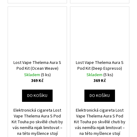
Lost Vape Thelema Aura S
Lost Vape Thelema Aura S
Pod Kit (Ocean Weave)
Pod Kit (Deep Espresso)
Skladem
(5 ks)
Skladem
(5 ks)
369 Kč
369 Kč
DO KOŠÍKU
DO KOŠÍKU
Elektronická cigareta Lost
Elektronická cigareta Lost
Vape Thelema Aura S Pod
Vape Thelema Aura S Pod
Kit Touha po skvělé chuti by
Kit Touha po skvělé chuti by
vás neměla nijak limitovat –
vás neměla nijak limitovat –
na této myšlence stojí
na této myšlence stojí