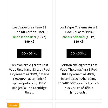
Lost Vape Ursa Nano S3
Lost Vape Thelema Aura S
Pod Kit Carbon Fiber
Pod Kit Pastel Pink
1600mAh
1600mAh
Ihned k odeslání
(>5 ks)
Ihned k odeslání
(>5 ks)
399 Kč
369 Kč
DO KOŠÍKU
DO KOŠÍKU
Elektronická cigareta Lost
Elektronická cigareta Lost
Vape Ursa Nano S3 typu Pod
Vape Thelema Aura S Pod
s výkonem až 30 W, baterie
Kit s výkonem až 40 W,
1600 mAh, automatické
baterií 1600 mAh, režimy
spínání potahem, USB-C
ECO/BOOST a cartridgemi E-
nabíjení a Pod Cartridge
Plus V2. Lehké tělo o
Ursa...
hmotnosti...
NOVINKA