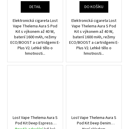
DETAIL
DO KOŠÍKU
Elektronická cigareta Lost
Elektronická cigareta Lost
Vape Thelema Aura S Pod
Vape Thelema Aura S Pod
Kit s výkonem až 40 W,
Kit s výkonem až 40 W,
baterií 1600 mAh, režimy
baterií 1600 mAh, režimy
ECO/BOOST a cartridgemi E-
ECO/BOOST a cartridgemi E-
Plus V2. Lehké tělo o
Plus V2. Lehké tělo o
hmotnosti...
hmotnosti...
Lost Vape Thelema Aura S
Lost Vape Thelema Aura S
Pod Kit Deep Espresso
Pod Kit Deep Denim
1600mAh
1600mAh