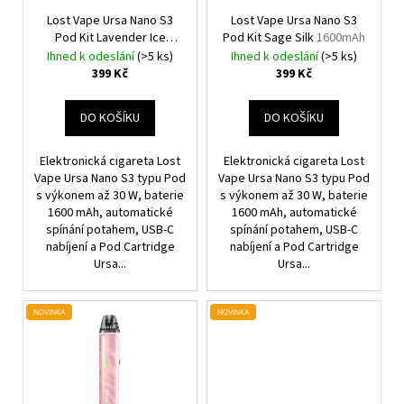
R
U
O
Lost Vape Ursa Nano S3
Lost Vape Ursa Nano S3
K
Pod Kit Lavender Ice
Pod Kit Sage Silk
1600mAh
D
1600mAh
T
Ihned k odeslání
(>5 ks)
Ihned k odeslání
(>5 ks)
U
399 Kč
399 Kč
Ů
K
T
DO KOŠÍKU
DO KOŠÍKU
Ů
Elektronická cigareta Lost
Elektronická cigareta Lost
Vape Ursa Nano S3 typu Pod
Vape Ursa Nano S3 typu Pod
s výkonem až 30 W, baterie
s výkonem až 30 W, baterie
1600 mAh, automatické
1600 mAh, automatické
spínání potahem, USB-C
spínání potahem, USB-C
nabíjení a Pod Cartridge
nabíjení a Pod Cartridge
Ursa...
Ursa...
NOVINKA
NOVINKA