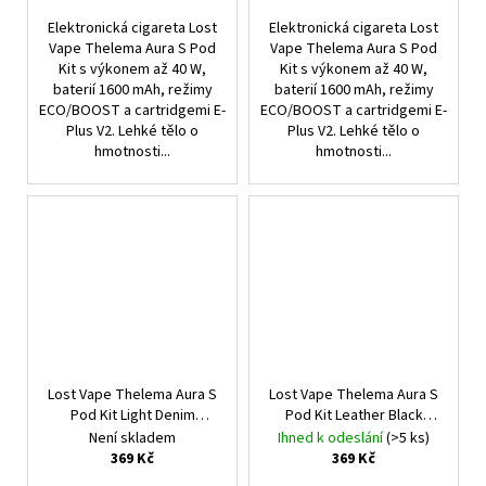
Elektronická cigareta Lost
Elektronická cigareta Lost
Vape Thelema Aura S Pod
Vape Thelema Aura S Pod
Kit s výkonem až 40 W,
Kit s výkonem až 40 W,
baterií 1600 mAh, režimy
baterií 1600 mAh, režimy
ECO/BOOST a cartridgemi E-
ECO/BOOST a cartridgemi E-
Plus V2. Lehké tělo o
Plus V2. Lehké tělo o
hmotnosti...
hmotnosti...
Lost Vape Thelema Aura S
Lost Vape Thelema Aura S
Pod Kit Light Denim
Pod Kit Leather Black
1600mAh
1600mAh
Není skladem
Ihned k odeslání
(>5 ks)
369 Kč
369 Kč