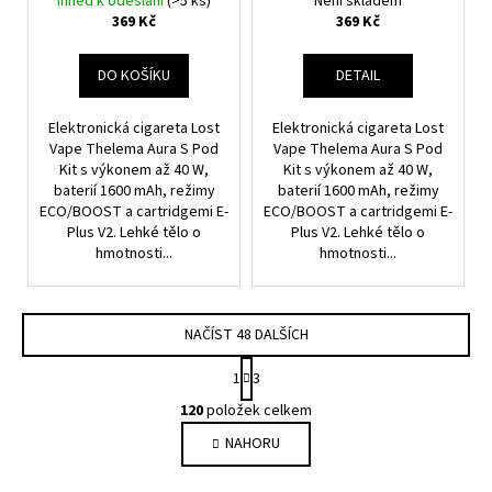
Ihned k odeslání
(>5 ks)
Není skladem
369 Kč
369 Kč
DO KOŠÍKU
DETAIL
Elektronická cigareta Lost
Elektronická cigareta Lost
Vape Thelema Aura S Pod
Vape Thelema Aura S Pod
Kit s výkonem až 40 W,
Kit s výkonem až 40 W,
baterií 1600 mAh, režimy
baterií 1600 mAh, režimy
ECO/BOOST a cartridgemi E-
ECO/BOOST a cartridgemi E-
Plus V2. Lehké tělo o
Plus V2. Lehké tělo o
hmotnosti...
hmotnosti...
NAČÍST 48 DALŠÍCH
S
1
3
T
O
R
120
položek celkem
V
Á
NAHORU
L
N
K
Á
O