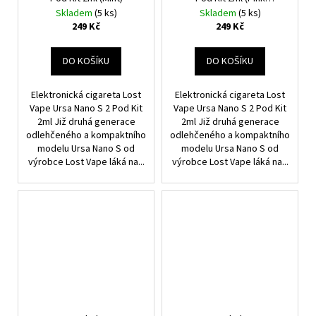
Dauphine)
Skladem
(5 ks)
Skladem
(5 ks)
249 Kč
249 Kč
DO KOŠÍKU
DO KOŠÍKU
Elektronická cigareta Lost
Elektronická cigareta Lost
Vape Ursa Nano S 2 Pod Kit
Vape Ursa Nano S 2 Pod Kit
2ml Již druhá generace
2ml Již druhá generace
odlehčeného a kompaktního
odlehčeného a kompaktního
modelu Ursa Nano S od
modelu Ursa Nano S od
výrobce Lost Vape láká na...
výrobce Lost Vape láká na...