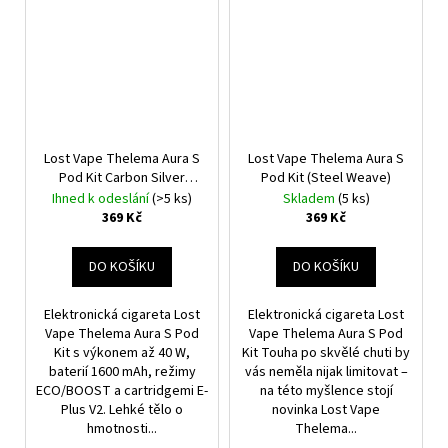
Lost Vape Thelema Aura S
Lost Vape Thelema Aura S
Pod Kit Carbon Silver
Pod Kit (Steel Weave)
1600mAh
Ihned k odeslání
(>5 ks)
Skladem
(5 ks)
369 Kč
369 Kč
DO KOŠÍKU
DO KOŠÍKU
Elektronická cigareta Lost
Elektronická cigareta Lost
Vape Thelema Aura S Pod
Vape Thelema Aura S Pod
Kit s výkonem až 40 W,
Kit Touha po skvělé chuti by
baterií 1600 mAh, režimy
vás neměla nijak limitovat –
ECO/BOOST a cartridgemi E-
na této myšlence stojí
Plus V2. Lehké tělo o
novinka Lost Vape
hmotnosti...
Thelema...