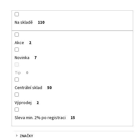
č
u
j
e
Na skladě
110
m
e
Akce
2
DEKANG
Novinka
7
DESERT
SHIP
10ML
Tip
0
11MG
159
Centrální sklad
50
Kč
Původně:
195
Výprodej
2
Kč
Sleva min. 2% po registraci
15
ZNAČKY