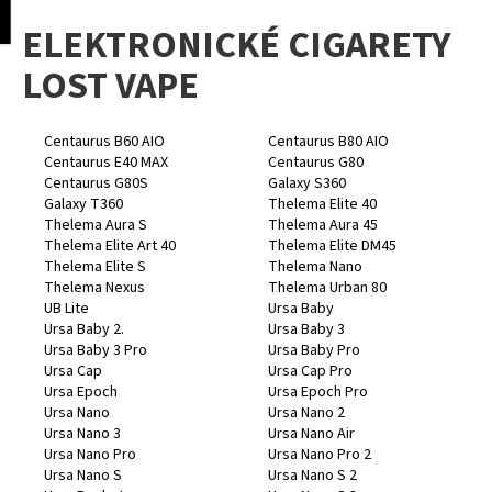
K
pní
Menu
ELEKTRONICKÉ CIGARETY
o
Přejít
Zpět
Zpět
na
š
LOST VAPE
obsah
í
C
k
o
Centaurus B60 AIO
Centaurus B80 AIO
Centaurus E40 MAX
Centaurus G80
p
Centaurus G80S
Galaxy S360
o
Galaxy T360
Thelema Elite 40
Thelema Aura S
Thelema Aura 45
t
Thelema Elite Art 40
Thelema Elite DM45
ř
Thelema Elite S
Thelema Nano
e
Thelema Nexus
Thelema Urban 80
UB Lite
Ursa Baby
b
Ursa Baby 2.
Ursa Baby 3
u
Ursa Baby 3 Pro
Ursa Baby Pro
j
Ursa Cap
Ursa Cap Pro
Ursa Epoch
Ursa Epoch Pro
e
Ursa Nano
Ursa Nano 2
t
Ursa Nano 3
Ursa Nano Air
Ursa Nano Pro
Ursa Nano Pro 2
e
Ursa Nano S
Ursa Nano S 2
n