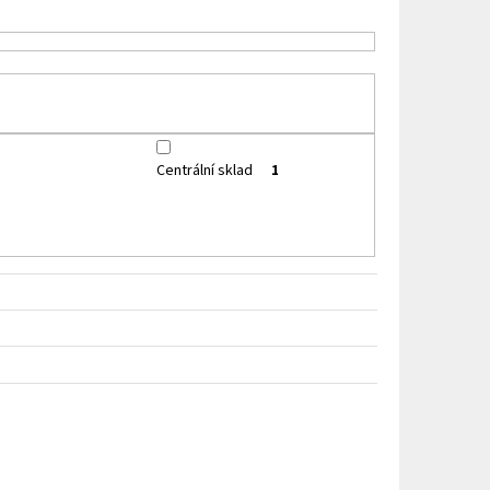
HIP 10ML 3MG
Centrální sklad
1