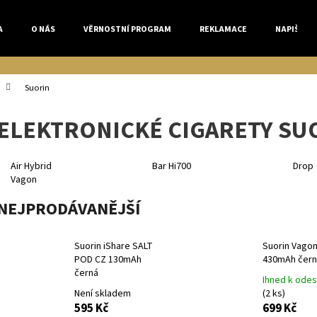
A
O NÁS
VĚRNOSTNÍ PROGRAM
REKLAMACE
NAPIŠTE 
Co potřebujete najít?
Suorin
ELEKTRONICKÉ CIGARETY SU
HLEDAT
Air Hybrid
Bar Hi700
Drop
Vagon
Doporučujeme
NEJPRODÁVANĚJŠÍ
Suorin iShare SALT
Suorin Vago
POD CZ 130mAh
430mAh čern
černá
Ihned k odes
Není skladem
(2 ks)
595 Kč
699 Kč