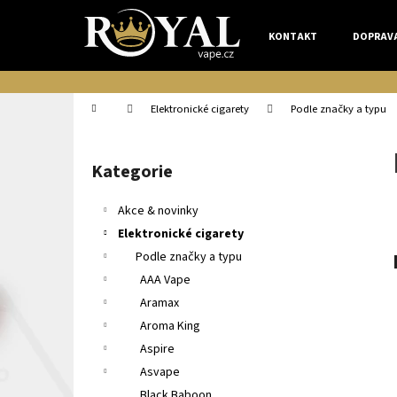
K
Přejít
na
o
KONTAKT
DOPRAV
obsah
Zpět
Zpět
š
do
do
í
k
obchodu
obchodu
Domů
Elektronické cigarety
Podle značky a typu
P
o
Kategorie
Přeskočit
s
kategorie
t
Akce & novinky
r
Elektronické cigarety
a
Podle značky a typu
n
AAA Vape
n
Aramax
í
Aroma King
p
Aspire
a
Asvape
n
Black Baboon