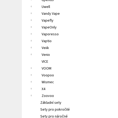
Upends
Uwell
Vandy Vape
Vapefly
VapeOnly
Vaporesso
Vaptio
Veiik
Venix
VICE
VOOM
Voopoo
Wismec
X4
Zoovoo
Základní sety
Sety pro pokročilé
Sety pro náročné