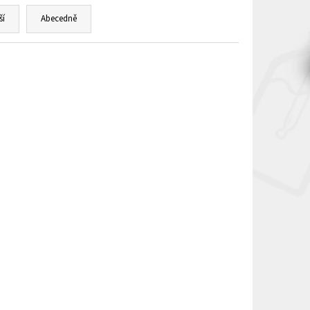
ší
Abecedně
1097030956
černá
ks)