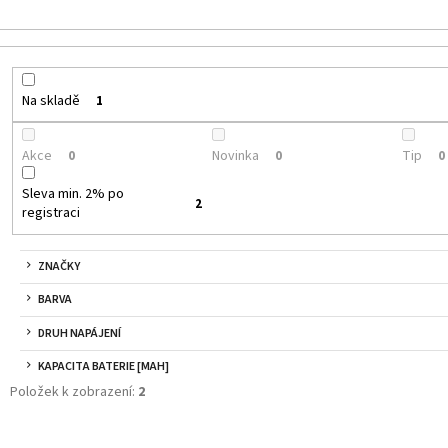
JOYETECH BF SS316 ATOMIZER 0,6OHM
DEKANG DESERT S
48 Kč
159 Kč
Původně:
195 Kč
Na skladě
1
Akce
Novinka
Tip
0
0
0
Sleva min. 2% po
2
registraci
ZNAČKY
BARVA
DRUH NAPÁJENÍ
KAPACITA BATERIE [MAH]
Položek k zobrazení:
2