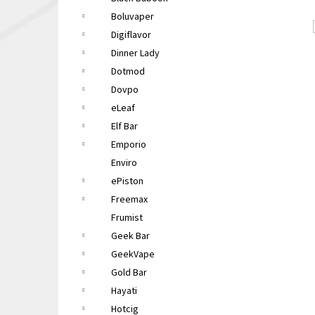
LIQUA ELEMENTS APPLE 10ML 6MG
e
Boluvaper
149 Kč
l
Původně:
165 Kč
Digiflavor
Dinner Lady
Dotmod
Dovpo
eLeaf
Elf Bar
Emporio
Enviro
ePiston
Freemax
Frumist
Geek Bar
GeekVape
Gold Bar
Hayati
Hotcig