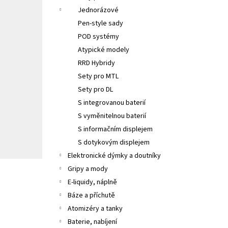
Jednorázové
Pen-style sady
POD systémy
Atypické modely
RRD Hybridy
Sety pro MTL
Sety pro DL
S integrovanou baterií
S vyměnitelnou baterií
S informačním displejem
S dotykovým displejem
Elektronické dýmky a doutníky
Gripy a mody
E-liquidy, náplně
Báze a příchutě
Atomizéry a tanky
Baterie, nabíjení