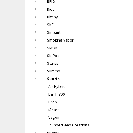
RELX
Riot
Ritchy
SKE
Smoant
Smoking Vapor
SMOK
SN Pod
Starss
Summo
Suorin
Air Hybrid
Bar Hi700
Drop
iShare
Vagon
ThunderHead Creations