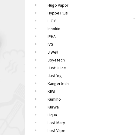
Hugo Vapor
Hyppe Plus
IJOY
Innokin
IPHA
IVG
J Well
Joyetech
Just Juice
Justfog
Kangertech
KIWI
Kumiho
Kurwa
Liqua
Lost Mary
Lost Vape