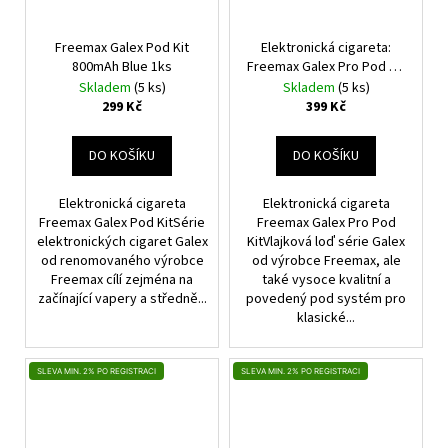
Freemax Galex Pod Kit
Elektronická cigareta:
800mAh Blue 1ks
Freemax Galex Pro Pod Kit
(800mAh) (Pink Gold)
Skladem
(5 ks)
Skladem
(5 ks)
299 Kč
399 Kč
DO KOŠÍKU
DO KOŠÍKU
Elektronická cigareta
Elektronická cigareta
Freemax Galex Pod KitSérie
Freemax Galex Pro Pod
elektronických cigaret Galex
KitVlajková loď série Galex
od renomovaného výrobce
od výrobce Freemax, ale
Freemax cílí zejména na
také vysoce kvalitní a
začínající vapery a středně...
povedený pod systém pro
klasické...
SLEVA MIN. 2% PO REGISTRACI
SLEVA MIN. 2% PO REGISTRACI