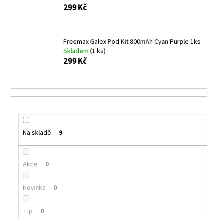
299 Kč
a
j
í
Freemax Galex Pod Kit 800mAh Cyan Purple 1ks
t
Skladem
(1 ks)
?
299 Kč
HLEDAT
Na skladě
9
D
o
Akce
0
p
o
Novinka
0
r
u
Tip
0