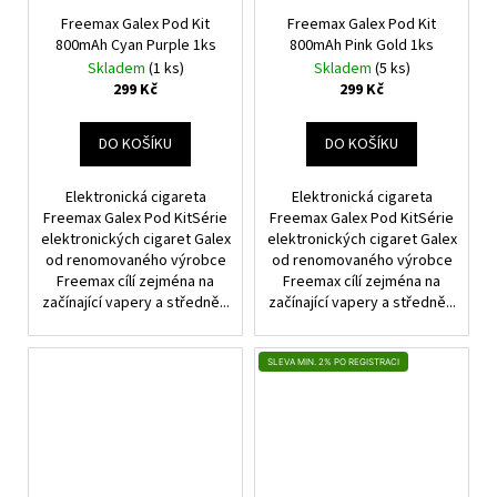
Freemax Galex Pod Kit
Freemax Galex Pod Kit
800mAh Cyan Purple 1ks
800mAh Pink Gold 1ks
Skladem
(1 ks)
Skladem
(5 ks)
299 Kč
299 Kč
DO KOŠÍKU
DO KOŠÍKU
Elektronická cigareta
Elektronická cigareta
Freemax Galex Pod KitSérie
Freemax Galex Pod KitSérie
elektronických cigaret Galex
elektronických cigaret Galex
od renomovaného výrobce
od renomovaného výrobce
Freemax cílí zejména na
Freemax cílí zejména na
začínající vapery a středně...
začínající vapery a středně...
SLEVA MIN. 2% PO REGISTRACI