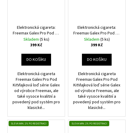
Elektronická cigareta:
Elektronická cigareta:
Freemax Galex Pro Pod Kit
Freemax Galex Pro Pod Kit
(800mAh) (Gunmetal)
(800mAh) (Cyan Purple)
Skladem
(5 ks)
Skladem
(5 ks)
399 Kč
399 Kč
DO KOŠÍKU
DO KOŠÍKU
Elektronická cigareta
Elektronická cigareta
Freemax Galex Pro Pod
Freemax Galex Pro Pod
KitVlajková loď série Galex
KitVlajková loď série Galex
od výrobce Freemax, ale
od výrobce Freemax, ale
také vysoce kvalitní a
také vysoce kvalitní a
povedený pod systém pro
povedený pod systém pro
klasické...
klasické...
SLEVA MIN. 2% PO REGISTRACI
SLEVA MIN. 2% PO REGISTRACI