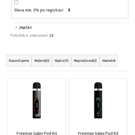
č
u
Sleva min. 2% po registraci
5
j
e
m
ZNAČKY
e
Položek k zobrazení:
10
KURWA
Ř
COLLECTION
A
Doporučujeme
Nejlevnější
Nejdražší
Nejprodávanější
Abecedně
-
BLUEBERRY
Z
BLUE
E
SOUR
V
RASPBERRY
N
Ý
-
Í
20MG
P
BORŮVKA,
P
I
MALINA
R
S
189
O
Kč
P
D
R
U
Freemax Galex Pod Kit
Freemax Galex Pod Kit