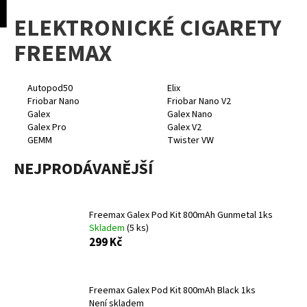
K
pní
Menu
ELEKTRONICKÉ CIGARETY
o
Přejít
Zpět
Zpět
na
š
FREEMAX
obsah
í
C
k
o
Autopod50
Elix
Friobar Nano
Friobar Nano V2
p
Galex
Galex Nano
o
Galex Pro
Galex V2
GEMM
Twister VW
t
ř
NEJPRODÁVANĚJŠÍ
e
b
u
Freemax Galex Pod Kit 800mAh Gunmetal 1ks
Skladem
(5 ks)
j
299 Kč
e
t
e
Freemax Galex Pod Kit 800mAh Black 1ks
n
Není skladem