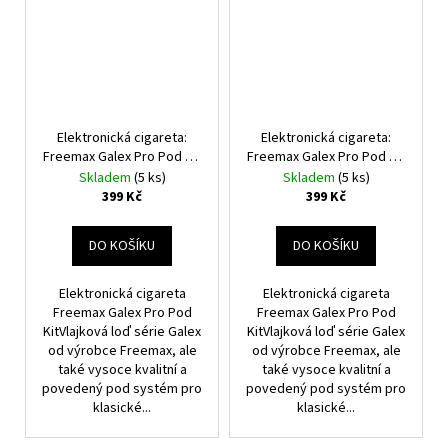
Elektronická cigareta:
Elektronická cigareta:
Freemax Galex Pro Pod Kit
Freemax Galex Pro Pod Kit
(800mAh) (Blue)
(800mAh) (Black)
Skladem
(5 ks)
Skladem
(5 ks)
399 Kč
399 Kč
DO KOŠÍKU
DO KOŠÍKU
Elektronická cigareta
Elektronická cigareta
Freemax Galex Pro Pod
Freemax Galex Pro Pod
KitVlajková loď série Galex
KitVlajková loď série Galex
od výrobce Freemax, ale
od výrobce Freemax, ale
také vysoce kvalitní a
také vysoce kvalitní a
povedený pod systém pro
povedený pod systém pro
klasické...
klasické...