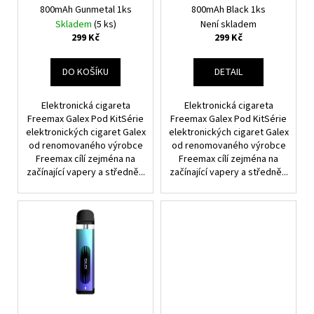
O
K
800mAh Gunmetal 1ks
800mAh Black 1ks
D
T
Skladem
(5 ks)
Není skladem
U
299 Kč
299 Kč
Ů
K
T
DO KOŠÍKU
DETAIL
Ů
Elektronická cigareta
Elektronická cigareta
Freemax Galex Pod KitSérie
Freemax Galex Pod KitSérie
elektronických cigaret Galex
elektronických cigaret Galex
od renomovaného výrobce
od renomovaného výrobce
Freemax cílí zejména na
Freemax cílí zejména na
začínající vapery a středně...
začínající vapery a středně...