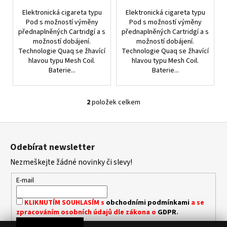
Ů
Elektronická cigareta typu
Elektronická cigareta typu
Pod s možností výměny
Pod s možností výměny
přednaplněných Cartridgí a s
přednaplněných Cartridgí a s
možností dobájení.
možností dobájení.
Technologie Quaq se žhavící
Technologie Quaq se žhavící
hlavou typu Mesh Coil.
hlavou typu Mesh Coil.
Baterie...
Baterie...
2
položek celkem
O
V
Z
L
á
Á
Odebírat newsletter
D
p
A
Nezmeškejte žádné novinky či slevy!
a
C
t
E-mail
Í
í
P
KLIKNUTÍM SOUHLASÍM s
obchodními podmínkami
a se
R
zpracováním osobních údajů dle zákona o
GDPR
.
V