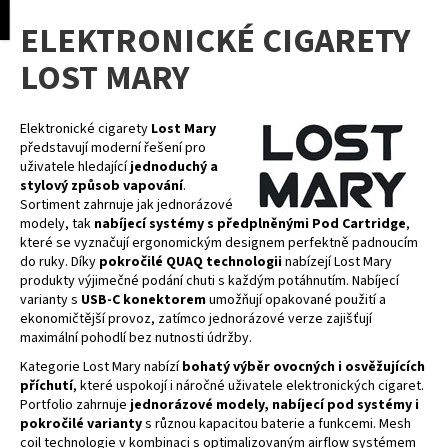
K
pní
Menu
ELEKTRONICKÉ CIGARETY
o
Přejít
Zpět
Zpět
na
š
LOST MARY
obsah
í
C
k
o
Elektronické cigarety
Lost Mary
představují moderní řešení pro
p
uživatele hledající
jednoduchý a
o
stylový způsob vapování
.
Sortiment zahrnuje jak jednorázové
t
modely, tak
nabíjecí systémy s předplněnými Pod Cartridge
,
ř
které se vyznačují ergonomickým designem perfektně padnoucím
e
do ruky. Díky
pokročilé QUAQ technologii
nabízejí Lost Mary
produkty výjimečné podání chuti s každým potáhnutím. Nabíjecí
b
varianty s
USB-C konektorem
umožňují opakované použití a
u
ekonomičtější provoz, zatímco jednorázové verze zajišťují
j
maximální pohodlí bez nutnosti údržby.
e
Kategorie Lost Mary nabízí
bohatý výběr ovocných i osvěžujících
příchutí
, které uspokojí i náročné uživatele elektronických cigaret.
t
Portfolio zahrnuje
jednorázové modely, nabíjecí pod systémy i
e
pokročilé varianty
s různou kapacitou baterie a funkcemi. Mesh
n
coil technologie v kombinaci s optimalizovaným airflow systémem