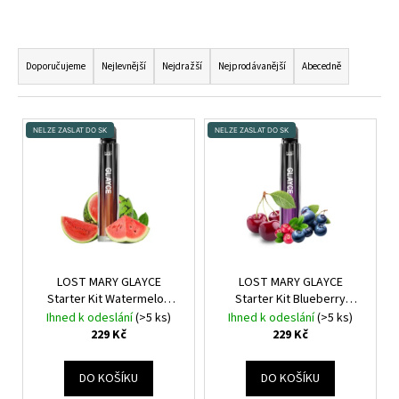
Ř
A
Doporučujeme
Nejlevnější
Nejdražší
Nejprodávanější
Abecedně
Z
E
V
N
NELZE ZASLAT DO SK
NELZE ZASLAT DO SK
Ý
Í
P
P
I
R
S
O
P
D
R
U
O
LOST MARY GLAYCE
LOST MARY GLAYCE
K
Starter Kit Watermelon
Starter Kit Blueberry
D
20mg 2ml
Elektronická
Cherry Cranberry 20mg
T
Ihned k odeslání
(>5 ks)
Ihned k odeslání
(>5 ks)
U
cigareta 1000mAh (Vodní
2ml
Elektronická cigareta
229 Kč
229 Kč
Ů
K
meloun)
1000mAh (Borůvky s třešní
a brusinkami)
T
DO KOŠÍKU
DO KOŠÍKU