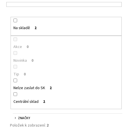
č
u
j
e
m
Na skladě
2
e
Akce
0
DEKANG
DESERT
SHIP
Novinka
0
10ML
6MG
Tip
0
159
Kč
Původně:
Nelze zaslat do SK
2
195
Kč
Centrální sklad
2
ZNAČKY
Položek k zobrazení:
2