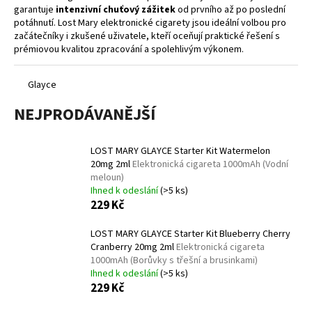
garantuje
intenzivní chuťový zážitek
od prvního až po poslední
a
potáhnutí. Lost Mary elektronické cigarety jsou ideální volbou pro
j
začátečníky i zkušené uživatele, kteří oceňují praktické řešení s
í
prémiovou kvalitou zpracování a spolehlivým výkonem.
t
?
Glayce
NEJPRODÁVANĚJŠÍ
LOST MARY GLAYCE Starter Kit Watermelon
HLEDAT
20mg 2ml
Elektronická cigareta 1000mAh (Vodní
meloun)
Ihned k odeslání
(>5 ks)
229 Kč
D
LOST MARY GLAYCE Starter Kit Blueberry Cherry
o
Cranberry 20mg 2ml
Elektronická cigareta
p
1000mAh (Borůvky s třešní a brusinkami)
o
Ihned k odeslání
(>5 ks)
r
229 Kč
u