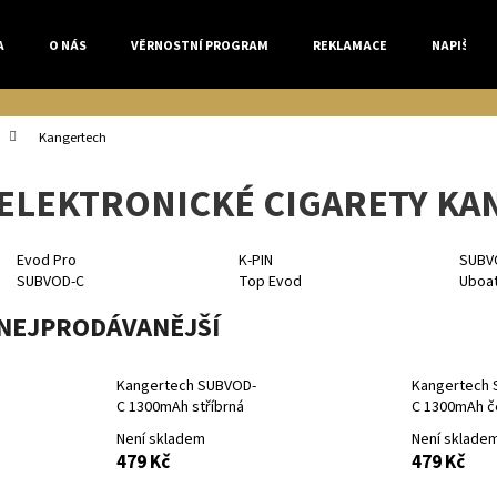
A
O NÁS
VĚRNOSTNÍ PROGRAM
REKLAMACE
NAPIŠTE 
Co potřebujete najít?
Kangertech
ELEKTRONICKÉ CIGARETY K
HLEDAT
Evod Pro
K-PIN
SUBV
SUBVOD-C
Top Evod
Uboa
Doporučujeme
NEJPRODÁVANĚJŠÍ
Kangertech SUBVOD-
Kangertech 
C 1300mAh stříbrná
C 1300mAh č
Není skladem
Není sklade
479 Kč
479 Kč