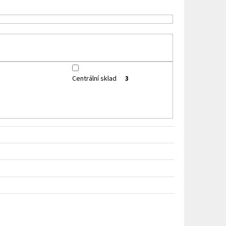
HIP 10ML 3MG
Centrální sklad
3