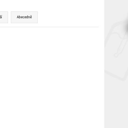
ší
Abecedně
SLEVA MIN. 2% PO REGISTRACI
Kód:
995587
Kód:
994879
300mAh
Kangertech SUBVOD 1300mAh
modrá
Ihned k odeslání
(>5 ks)
459 Kč