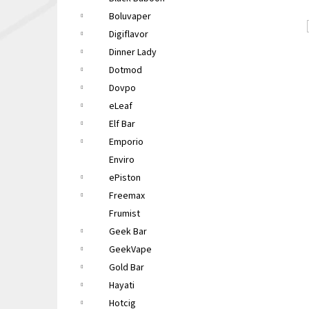
LIQUA ELEMENTS APPLE 10ML 6MG
e
Boluvaper
149 Kč
l
Původně:
165 Kč
Digiflavor
Dinner Lady
Dotmod
Dovpo
eLeaf
Elf Bar
Emporio
Enviro
ePiston
Freemax
Frumist
Geek Bar
GeekVape
Gold Bar
Hayati
Hotcig