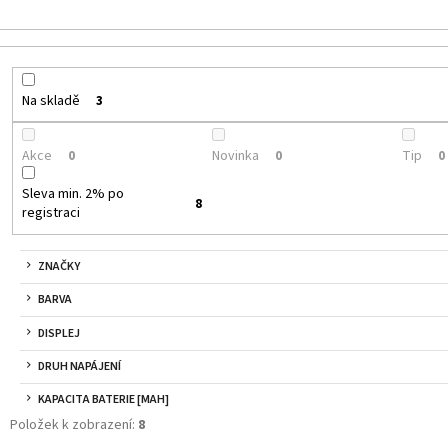
JOYETECH BF SS316 ATOMIZER 0,6OHM
DEKANG DESERT S
48 Kč
159 Kč
Původně:
195 Kč
Na skladě
3
Akce
Novinka
Tip
0
0
0
Sleva min. 2% po
8
registraci
ZNAČKY
BARVA
DISPLEJ
DRUH NAPÁJENÍ
KAPACITA BATERIE [MAH]
Položek k zobrazení:
8