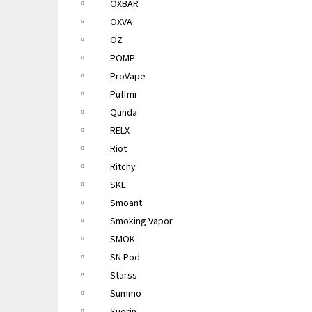
OXBAR
OXVA
OZ
POMP
ProVape
Puffmi
Qunda
RELX
Riot
Ritchy
SKE
Smoant
Smoking Vapor
SMOK
SN Pod
Starss
Summo