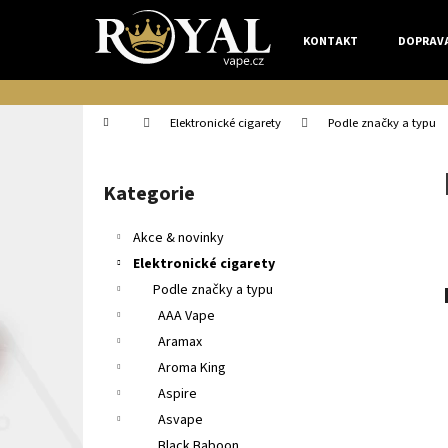
K
Přejít
na
o
KONTAKT
DOPRAV
obsah
Zpět
Zpět
š
do
do
í
k
obchodu
obchodu
Domů
Elektronické cigarety
Podle značky a typu
P
o
Kategorie
Přeskočit
s
kategorie
t
Akce & novinky
r
Elektronické cigarety
a
Podle značky a typu
n
AAA Vape
n
Aramax
í
Aroma King
p
Aspire
a
Asvape
n
Black Baboon