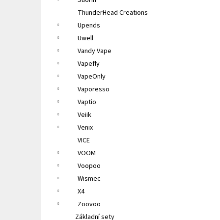
Suorin
ThunderHead Creations
Upends
Uwell
Vandy Vape
Vapefly
VapeOnly
Vaporesso
Vaptio
Veiik
Venix
VICE
VOOM
Voopoo
Wismec
X4
Zoovoo
Základní sety