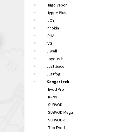
Hugo Vapor
Hyppe Plus
IJOY
Innokin
IPHA
IVG
J Well
Joyetech
Just Juice
Justfog
Kangertech
Evod Pro
K-PIN
SUBVOD
SUBVOD Mega
SUBVOD-C
Top Evod