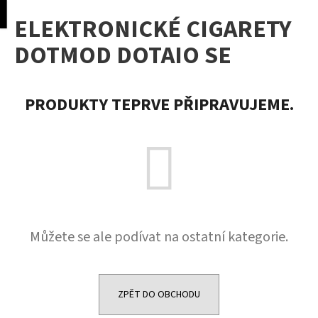
K
pní
Menu
ELEKTRONICKÉ CIGARETY
o
Přejít
Zpět
Zpět
na
š
DOTMOD DOTAIO SE
obsah
í
C
k
o
PRODUKTY TEPRVE PŘIPRAVUJEME.
p
o
t
ř
e
b
u
Můžete se ale podívat na ostatní kategorie.
j
e
t
e
ZPĚT DO OBCHODU
n