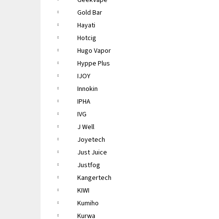
GeekVape
Gold Bar
Hayati
Hotcig
Hugo Vapor
Hyppe Plus
IJOY
Innokin
IPHA
IVG
J Well
Joyetech
Just Juice
Justfog
Kangertech
KIWI
Kumiho
Kurwa