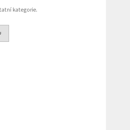
HIP 10ML 3MG
tatní kategorie.
U