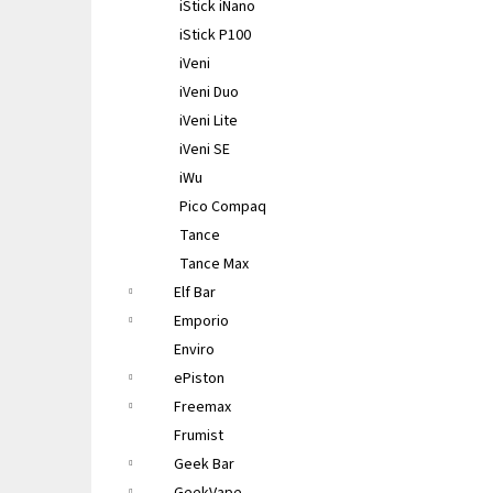
iStick iNano
iStick P100
iVeni
iVeni Duo
iVeni Lite
iVeni SE
iWu
Pico Compaq
Tance
Tance Max
Elf Bar
Emporio
Enviro
ePiston
Freemax
Frumist
Geek Bar