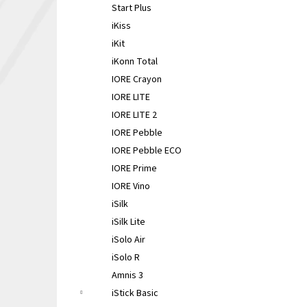
Start Plus
iKiss
iKit
iKonn Total
IORE Crayon
IORE LITE
IORE LITE 2
IORE Pebble
IORE Pebble ECO
IORE Prime
IORE Vino
iSilk
iSilk Lite
iSolo Air
iSolo R
Amnis 3
iStick Basic