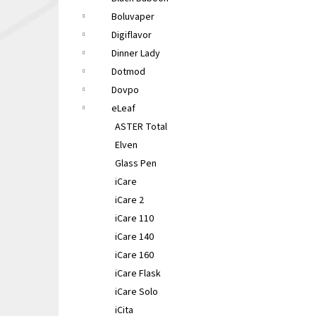
LIQUA ELEMENTS APPLE 10ML 6MG
e
Boluvaper
149 Kč
l
Původně:
165 Kč
Digiflavor
Dinner Lady
Dotmod
Dovpo
eLeaf
ASTER Total
Elven
Glass Pen
iCare
iCare 2
iCare 110
iCare 140
iCare 160
iCare Flask
iCare Solo
iCita