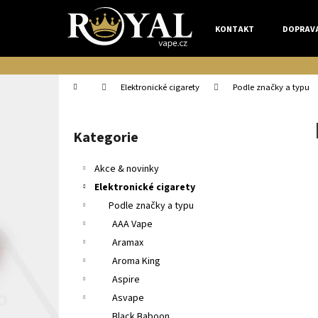
K
Přejít
na
o
KONTAKT
DOPRAV
obsah
Zpět
Zpět
š
do
do
í
k
obchodu
obchodu
Domů
Elektronické cigarety
Podle značky a typu
P
o
Kategorie
Přeskočit
s
kategorie
t
Akce & novinky
r
Elektronické cigarety
a
Podle značky a typu
n
AAA Vape
n
Aramax
í
Aroma King
p
Aspire
a
Asvape
n
Black Baboon