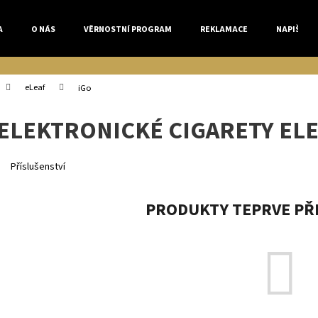
A
O NÁS
VĚRNOSTNÍ PROGRAM
REKLAMACE
NAPIŠTE 
Co potřebujete najít?
eLeaf
iGo
ELEKTRONICKÉ CIGARETY ELE
HLEDAT
Příslušenství
Doporučujeme
PRODUKTY TEPRVE PŘ