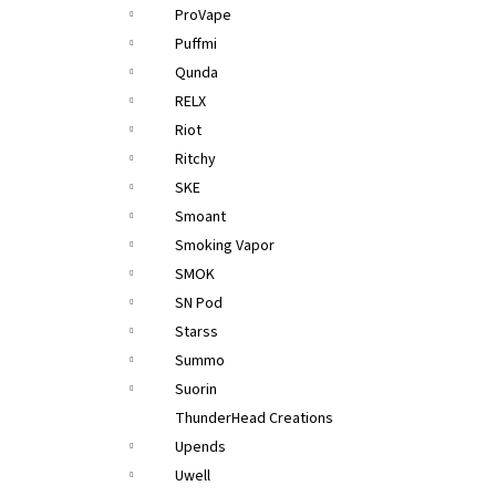
ProVape
Puffmi
Qunda
RELX
Riot
Ritchy
SKE
Smoant
Smoking Vapor
SMOK
SN Pod
Starss
Summo
Suorin
ThunderHead Creations
Upends
Uwell