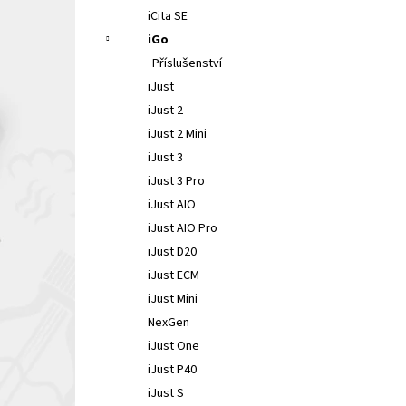
iCita SE
iGo
Příslušenství
iJust
iJust 2
iJust 2 Mini
iJust 3
iJust 3 Pro
iJust AIO
iJust AIO Pro
iJust D20
iJust ECM
iJust Mini
NexGen
iJust One
iJust P40
iJust S