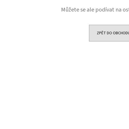
JOYETECH BF SS316 ATOMIZER 0,6OHM
DEKANG DESERT S
Můžete se ale podívat na os
48 Kč
159 Kč
Původně:
195 Kč
ZPĚT DO OBCHOD