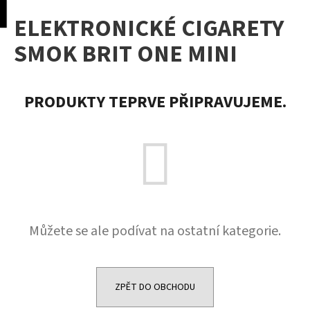
K
pní
Menu
ELEKTRONICKÉ CIGARETY
o
Přejít
Zpět
Zpět
na
š
SMOK BRIT ONE MINI
obsah
í
C
k
o
PRODUKTY TEPRVE PŘIPRAVUJEME.
p
o
t
ř
e
b
u
Můžete se ale podívat na ostatní kategorie.
j
e
t
e
ZPĚT DO OBCHODU
n