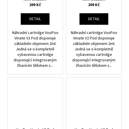
209 Kč
209 Kč
DETAIL
DETAIL
Náhradní cartridge VooPoo
Náhradní cartridge VooPoo
Vmate V2 Pod disponuje
Vmate V2 Pod disponuje
základním objemem 2ml.
základním objemem 2ml.
Jedná se o kompletně
Jedná se o kompletně
vybavenou cartridge
vybavenou cartridge
disponující integrovaným
disponující integrovaným
žhavícím tělískem s...
žhavícím tělískem s...