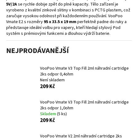
5V/2A
se rychle dobije zpět do plné kapacity. Tělo zařízení je
a
vyrobeno z kvalitní zinkové slitiny v kombinaci s PCTG plastem, což
j
zaručuje vysokou odolnost při každodenním používání. VooPoo
í
Vmate E2 s rozměry
95 x 33.5 x 19 mm
perfektně padne do ruky a
představuje ideální volbu pro vapery, kteří hledají stylový Pod
t
systém s prémiovými funkcemi a dlouhou výdrží baterie.
?
NEJPRODÁVANĚJŠÍ
VooPoo Vmate V3 Top Fill 2ml náhradní cartridge
HLEDAT
2ks odpor 0,4ohm
Není skladem
209 Kč
D
VooPoo Vmate V3 Top Fill 2ml náhradní cartridge
o
2ks odpor 1,0ohm
p
Skladem
(5 ks)
o
209 Kč
r
u
VooPoo Vmate V2 2ml náhradní cartridge 2ks