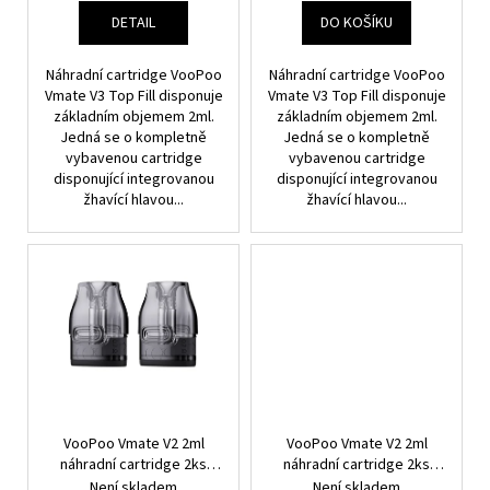
T
DETAIL
DO KOŠÍKU
Ů
Náhradní cartridge VooPoo
Náhradní cartridge VooPoo
Vmate V3 Top Fill disponuje
Vmate V3 Top Fill disponuje
základním objemem 2ml.
základním objemem 2ml.
Jedná se o kompletně
Jedná se o kompletně
vybavenou cartridge
vybavenou cartridge
disponující integrovanou
disponující integrovanou
žhavící hlavou...
žhavící hlavou...
VooPoo Vmate V2 2ml
VooPoo Vmate V2 2ml
náhradní cartridge 2ks
náhradní cartridge 2ks
odpor 0,7ohm
odpor 1,2ohm
Není skladem
Není skladem