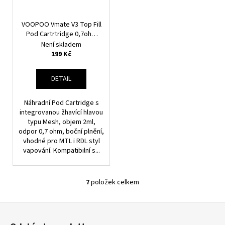
VOOPOO Vmate V3 Top Fill
Pod Cartrtridge 0,7ohm
2ml 2ks
Není skladem
199 Kč
DETAIL
Náhradní Pod Cartridge s
integrovanou žhavící hlavou
typu Mesh, objem 2ml,
odpor 0,7 ohm, boční plnění,
vhodné pro MTL i RDL styl
vapování. Kompatibilní s...
7
položek celkem
O
V
Z
L
á
Á