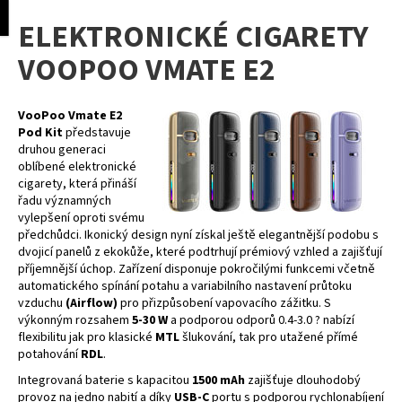
K
pní
Menu
ELEKTRONICKÉ CIGARETY
o
Přejít
Zpět
Zpět
na
š
VOOPOO VMATE E2
obsah
í
C
k
o
VooPoo Vmate E2
Pod Kit
představuje
p
druhou generaci
o
oblíbené elektronické
cigarety, která přináší
t
řadu významných
ř
vylepšení oproti svému
e
předchůdci. Ikonický design nyní získal ještě elegantnější podobu s
dvojicí panelů z ekokůže, které podtrhují prémiový vzhled a zajišťují
b
příjemnější úchop. Zařízení disponuje pokročilými funkcemi včetně
u
automatického spínání potahu a variabilního nastavení průtoku
j
vzduchu
(Airflow)
pro přizpůsobení vapovacího zážitku. S
výkonným rozsahem
5-30 W
a podporou odporů 0.4-3.0 ? nabízí
e
flexibilitu jak pro klasické
MTL
šlukování, tak pro utažené přímé
t
potahování
RDL
.
e
Integrovaná baterie s kapacitou
1500 mAh
zajišťuje dlouhodobý
n
provoz na jedno nabití a díky
USB-C
portu s podporou rychlonabíjení