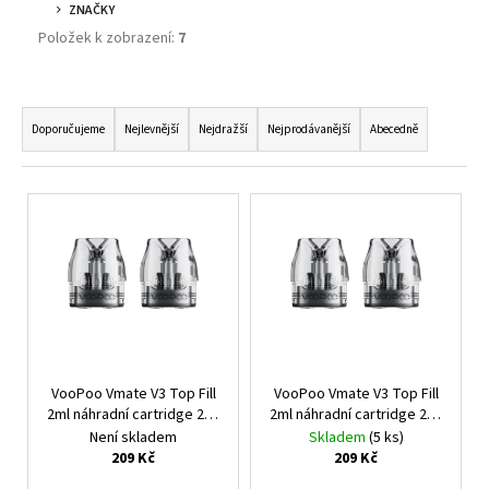
ZNAČKY
Položek k zobrazení:
7
Ř
A
Doporučujeme
Nejlevnější
Nejdražší
Nejprodávanější
Abecedně
Z
E
V
N
Ý
Í
P
P
I
R
S
O
P
D
R
U
O
VooPoo Vmate V3 Top Fill
VooPoo Vmate V3 Top Fill
K
2ml náhradní cartridge 2ks
2ml náhradní cartridge 2ks
D
odpor 0,4ohm
odpor 1,0ohm
T
Není skladem
Skladem
(5 ks)
U
209 Kč
209 Kč
Ů
K