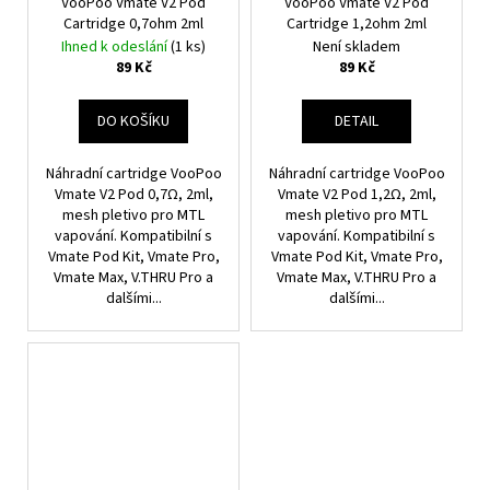
VooPoo Vmate V2 Pod
VooPoo Vmate V2 Pod
Cartridge 0,7ohm 2ml
Cartridge 1,2ohm 2ml
Ihned k odeslání
(1 ks)
Není skladem
89 Kč
89 Kč
DO KOŠÍKU
DETAIL
Náhradní cartridge VooPoo
Náhradní cartridge VooPoo
Vmate V2 Pod 0,7Ω, 2ml,
Vmate V2 Pod 1,2Ω, 2ml,
mesh pletivo pro MTL
mesh pletivo pro MTL
vapování. Kompatibilní s
vapování. Kompatibilní s
Vmate Pod Kit, Vmate Pro,
Vmate Pod Kit, Vmate Pro,
Vmate Max, V.THRU Pro a
Vmate Max, V.THRU Pro a
dalšími...
dalšími...