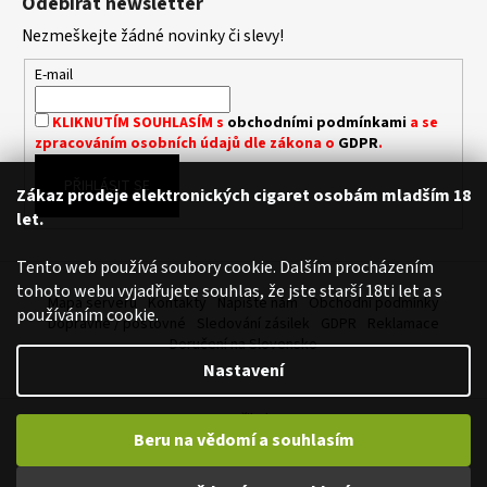
Odebírat newsletter
D
p
A
Nezmeškejte žádné novinky či slevy!
a
C
t
E-mail
Í
í
P
KLIKNUTÍM SOUHLASÍM s
obchodními podmínkami
a se
R
zpracováním osobních údajů dle zákona o
GDPR
.
V
K
PŘIHLÁSIT SE
Zákaz prodeje elektronických cigaret osobám mladším 18
Y
let.
V
Ý
Tento web používá soubory cookie. Dalším procházením
P
tohoto webu vyjadřujete souhlas, že jste starší 18ti let a s
I
Mapa serveru
Kontakty
Napište nám
Obchodní podmínky
používáním cookie.
S
Dopravné / poštovné
Sledování zásilek
GDPR
Reklamace
U
Doručení na Slovensko
Nastavení
Vytvořil Shoptet
Beru na vědomí a souhlasím
Copyright 2026
Royalvape.cz - Vaše království vapingu
. Všechna
práva vyhrazena.
Upravit nastavení cookies