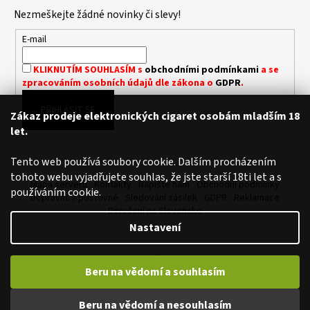
p
Nezmeškejte žádné novinky či slevy!
a
t
E-mail
í
KLIKNUTÍM SOUHLASÍM s
obchodními podmínkami
a se
zpracováním osobních údajů dle zákona o
GDPR
.
PŘIHLÁSIT SE
Zákaz prodeje elektronických cigaret osobám mladším 18
let.
Tento web používá soubory cookie. Dalším procházením
tohoto webu vyjadřujete souhlas, že jste starší 18ti let a s
Mapa serveru
Kontakty
Napište nám
Obchodní podmínky
používáním cookie.
Dopravné / poštovné
Sledování zásilek
GDPR
Reklamace
Doručení na Slovensko
Nastavení
Vytvořil Shoptet
Beru na vědomí a souhlasím
Copyright 2026
Royalvape.cz - Vaše království vapingu
. Všechna
práva vyhrazena.
Upravit nastavení cookies
Beru na vědomí a nesouhlasím