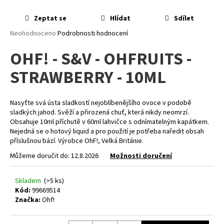
a
Zeptat se
Hlídat
Sdílet
j
Průměrné
Neohodnoceno
Podrobnosti hodnocení
í
hodnocení
t
OHF! - S&V - OHFRUITS -
produktu
?
je
STRAWBERRY - 10ML
0,0
z
5
hvězdiček.
Nasyťte svá ústa sladkostí nejoblíbenějšího ovoce v podobě
sladkých jahod. Svěží a přirozená chuť, která nikdy neomrzí.
HLEDAT
Obsahuje 10ml příchutě v 60ml lahvičce s odnímatelným kapátkem.
Nejedná se o hotový liquid a pro použití je potřeba naředit obsah
příslušnou bází. Výrobce OhF!, Velká Británie.
Můžeme doručit do:
12.8.2026
Možnosti doručení
D
o
p
Skladem
(>5 ks)
Kód:
99669514
o
Značka:
Ohf!
r
u