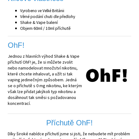
Vyrobeno ve Velké Británii
Věrné podání chuti dle předlohy
Shake & Vape balení
Objem 60ml / 10ml příchutě
OhF!
Jednou z hlavních výhod Shake & Vape
příchutí OhF! je, že si můžete zvolit
nebo namodelovat množství nikotinu,
které chcete inhalovat, a užít si tak
vaping jedinečným způsobem. Jedná
se o příchutě s 0 mg nikotinu, ke kterým
však lze přidat jakýkoli typ nikotinu a
dosáhnout tak směsi s požadovanou
koncentrací.
Příchutě OhF!
Díky široké nabídce příchutí jsme si jisti, že nebudete mít problém