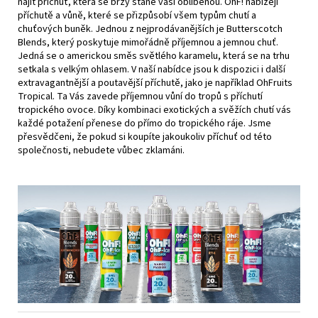
najít příchuť, která se brzy stane vaší oblíbenou. OhF! nabízejí
příchutě a vůně, které se přizpůsobí všem typům chutí a
chuťových buněk. Jednou z nejprodávanějších je Butterscotch
Blends, který poskytuje mimořádně příjemnou a jemnou chuť.
Jedná se o americkou směs světlého karamelu, která se na trhu
setkala s velkým ohlasem. V naší nabídce jsou k dispozici i další
extravagantnější a poutavější příchutě, jako je například OhFruits
Tropical. Ta Vás zavede příjemnou vůní do tropů s příchutí
tropického ovoce. Díky kombinaci exotických a svěžích chutí vás
každé potažení přenese do přímo do tropického ráje. Jsme
přesvědčeni, že pokud si koupíte jakoukoliv příchuť od této
společnosti, nebudete vůbec zklamáni.