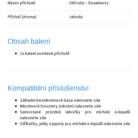
Název příchutě
OhFruits - Strawberry
Příchuť (Aroma)
Jahoda
Obsah balení
1x balení uvedené příchutě
Kompatibilní příslušenství
Základní beznikotinové báze naleznete
zde
Nikotinové boostery (nikotin) naleznete
zde
Samostané prázdné lahvičky pro míchání e-liquidů
naleznete
zde
Stříkačky, jehly a pipety pro míchání e-liquidů naleznete
zde