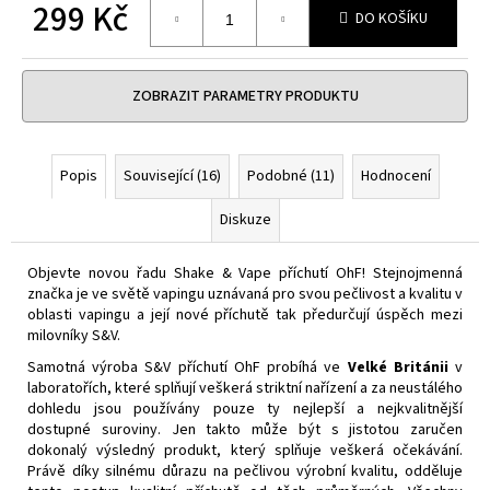
č
299 Kč
DO KOŠÍKU
u
Měrná
j
cena:
e
m
ZOBRAZIT PARAMETRY PRODUKTU
e
Popis
Související (16)
Podobné (11)
Hodnocení
DEKANG
DESERT
Diskuze
SHIP
10ML
3MG
Objevte novou řadu Shake & Vape příchutí OhF! Stejnojmenná
159
značka je ve světě vapingu uznávaná pro svou pečlivost a kvalitu v
Kč
oblasti vapingu a její nové příchutě tak předurčují úspěch mezi
Původně:
milovníky S&V.
195
Kč
Samotná výroba S&V příchutí OhF probíhá ve
Velké Británii
v
laboratořích, které splňují veškerá striktní nařízení a za neustálého
dohledu jsou používány pouze ty nejlepší a nejkvalitnější
dostupné suroviny. Jen takto může být s jistotou zaručen
dokonalý výsledný produkt, který splňuje veškerá očekávání.
Právě díky silnému důrazu na pečlivou výrobní kvalitu, odděluje