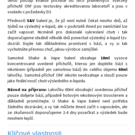
tento postup kvalitní příchutě od těch průměrných. Všechny
příchutě OhF jsou testovány akreditovanou laboratoří a jsou v
souladu s požadavky EU.
Předností
S&V
balení je, že již není nutné čekat mnoho dnů, až
týdnů na výsledný e-liquid, ale v podstatě ihned po namíchání lze
začít vapovat. Nicméně pro dokonalé vykreslení chuti i tak
doporučujeme ideálně několik dnů ponechat výsledný e-liquid tzv.
dozrát. Dojde tak důkladnému promísení s bází, a vy si tak
vychutnáte přesnou chuť, jakou výrobce zamýšlel.
Samotné Shake & Vape balení obsahuje
10ml
vysoce
koncentrované uvedené příchuťě, kterou jen doplníte bází s
nikotinem (případně jen samotnou bází) do celého objemu
60ml
lahvičky. Samotná příchuť OhF nikotin neobsahuje a slouží pouze
jako finální nosič chuti výsledného e-liquidu.
Návod na přípravu:
Lahvičku 60ml obsahující uvedenou příchuť
pouze dolijete bází, případně hotovým nikotinovým boosterem a
důkladně promíchejte. U Shake & Vape balení není potřeba
žádného dozrávání, a vy tak můžete ihned začít s vapováním, ale
ze zkušeností doporučujeme 2-4 dny posečkat a výsledek bude
mnohem lepší.
Klíčové vlastnosti