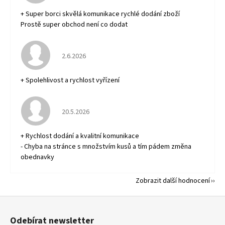
+ Super borci skvělá komunikace rychlé dodání zboží
Prostě super obchod není co dodat
Hodnocení obchodu je 5 z 5 hvězdiček.
2.6.2026
+ Spolehlivost a rychlost vyřízení
Hodnocení obchodu je 5 z 5 hvězdiček.
20.5.2026
+ Rychlost dodání a kvalitní komunikace
- Chyba na stránce s množstvím kusů a tím pádem změna
obednavky
Zobrazit další hodnocení
Z
á
Odebírat newsletter