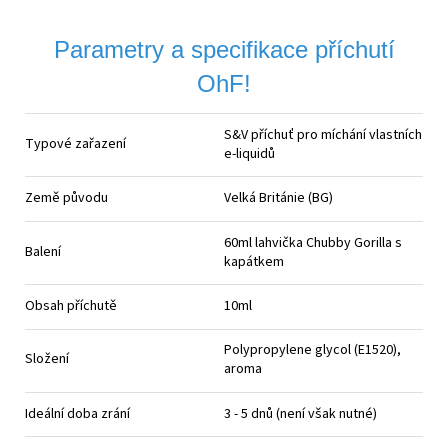
Parametry a specifikace příchutí
OhF!
S&V příchuť pro míchání vlastních
Typové zařazení
e-liquidů
Země původu
Velká Británie (BG)
60ml lahvička Chubby Gorilla s
Balení
kapátkem
Obsah příchutě
10ml
Polypropylene glycol (E1520),
Složení
aroma
Ideální doba zrání
3 - 5 dnů (není však nutné)