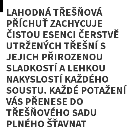
K
pní
Menu
LAHODNÁ TŘEŠŇOVÁ
o
Přejít
Zpět
Zpět
na
š
PŘÍCHUŤ ZACHYCUJE
obsah
í
ČISTOU ESENCI ČERSTVĚ
C
k
o
UTRŽENÝCH TŘEŠNÍ S
p
JEJICH PŘIROZENOU
o
t
SLADKOSTÍ A LEHKOU
ř
NAKYSLOSTÍ KAŽDÉHO
e
b
SOUSTU. KAŽDÉ POTAŽENÍ
u
VÁS PŘENESE DO
j
TŘEŠŇOVÉHO SADU
e
t
PLNÉHO ŠŤAVNAT
e
n