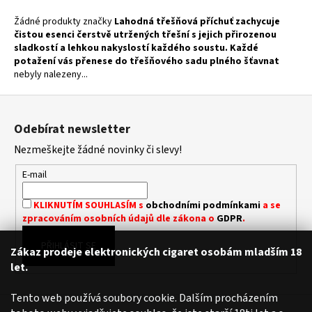
a
Žádné produkty značky
Lahodná třešňová příchuť zachycuje
j
čistou esenci čerstvě utržených třešní s jejich přirozenou
sladkostí a lehkou nakyslostí každého soustu. Každé
í
potažení vás přenese do třešňového sadu plného šťavnat
t
nebyly nalezeny...
?
Z
á
Odebírat newsletter
p
Nezmeškejte žádné novinky či slevy!
a
HLEDAT
t
E-mail
í
KLIKNUTÍM SOUHLASÍM s
obchodními podmínkami
a se
zpracováním osobních údajů dle zákona o
GDPR
.
D
o
PŘIHLÁSIT SE
p
Zákaz prodeje elektronických cigaret osobám mladším 18
o
let.
r
u
Tento web používá soubory cookie. Dalším procházením