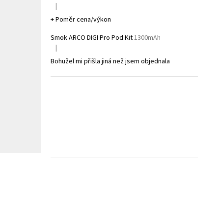
|
Hodnocení produktu je 5 z 5 hvězdiček.
+ Poměr cena/výkon
Smok ARCO DIGI Pro Pod Kit
1300mAh
|
Hodnocení produktu je 1 z 5 hvězdiček.
Bohužel mi přišla jiná než jsem objednala