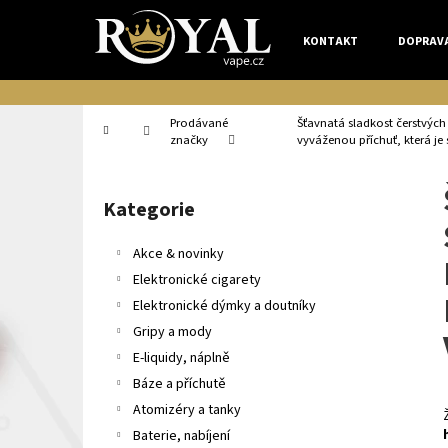
K
Přejít
na
o
KONTAKT
DOPRAV
obsah
Zpět
Zpět
š
do
do
í
k
obchodu
obchodu
Prodávané
Šťavnatá sladkost čerstvýc
Domů
značky
vyváženou příchuť, která je 
P
o
Kategorie
Přeskočit
s
kategorie
t
Akce & novinky
r
Elektronické cigarety
a
Elektronické dýmky a doutníky
n
Gripy a mody
n
E-liquidy, náplně
í
Báze a příchutě
p
Atomizéry a tanky
a
Baterie, nabíjení