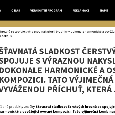
A
O NÁS
VĚRNOSTNÍ PROGRAM
REKLAMACE
NAPIŠTE 
Co potřebujete najít?
h hroznů se spojuje s výraznou nakyslostí brusinky v dokonale harmonické a osvěž
sladká, s
ŠŤAVNATÁ SLADKOST ČERSTV
HLEDAT
SPOJUJE S VÝRAZNOU NAKYSL
DOKONALE HARMONICKÉ A OS
Doporučujeme
KOMPOZICI. TATO VÝJIMEČNÁ
VYVÁŽENOU PŘÍCHUŤ, KTERÁ 
Žádné produkty značky
Šťavnatá sladkost čerstvých hroznů se spojuje
harmonické a osvěžující ovocné kompozici. Tato výjimečná kombinace 