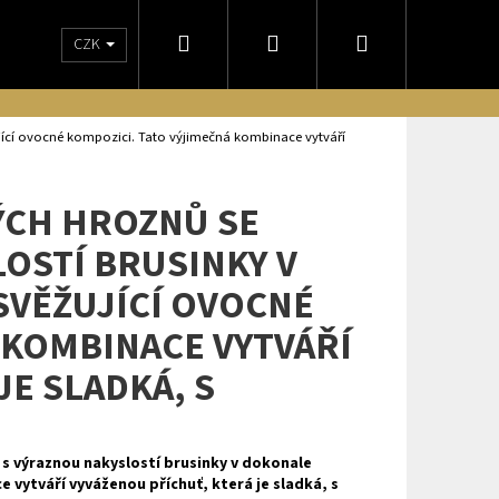
Hledat
Přihlášení
Nákupní
CZK
NÁM
OBCHODNÍ PODMÍNKY
DORUČENIE NA SLOVENSKO
ODSTO
košík
ující ovocné kompozici. Tato výjimečná kombinace vytváří
ÝCH HROZNŮ SE
OSTÍ BRUSINKY V
VĚŽUJÍCÍ OVOCNÉ
 KOMBINACE VYTVÁŘÍ
JE SLADKÁ, S
Následující
 s výraznou nakyslostí brusinky v dokonale
vytváří vyváženou příchuť, která je sladká, s