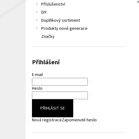
n
LIQUA ELEMENTS APPLE 10ML 6MG
Příslušenství
e
149 Kč
DIY
Původně:
165 Kč
l
Doplňkový sortiment
Produkty nové generace
Značky
Přihlášení
E-mail
Heslo
PŘIHLÁSIT SE
Nová registrace
Zapomenuté heslo