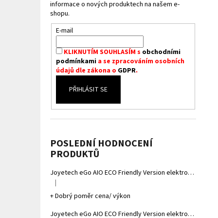
informace o nových produktech na našem e-
shopu.
E-mail
KLIKNUTÍM SOUHLASÍM s
obchodními
podmínkami
a se zpracováním osobních
údajů dle zákona o
GDPR
.
PŘIHLÁSIT SE
POSLEDNÍ HODNOCENÍ
PRODUKTŮ
Joyetech eGo AIO ECO Friendly Version elektronická cigareta 1700mAh Gradient Grey
|
Hodnocení produktu je 5 z 5 hvězdiček.
+ Dobrý poměr cena/ výkon
Joyetech eGo AIO ECO Friendly Version elektronická cigareta 1700mAh Gradient Yellow